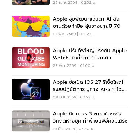
ลงตลาด ก.ย.นี้
27 เม.ย. 2569 | 02:32 น.
Apple ซุ่มพัฒนาแว่นตา AI สั่ง
งานด้วยท่ามือ ลุ้นวางขายปี 70
01 พ.ค. 2569 | 01:32 น.
Apple ปรับทัพใหญ่ เร่งดัน Apple
Watch วัดน้ำตาลไม่เจาะผิว
28 พ.ค. 2569 | 01:00 น.
Apple จ่อเปิด IOS 27 รีเซ็ตใหญ่
ระบบปฏิบัติการ ปูทาง AI-Siri โฉม
ใหม่
08 มิ.ย. 2569 | 07:52 น.
Apple ปิดถาวร 3 สาขาในสหรัฐ
วิกฤตห้างยุคเก่าพ่ายแพ้อีคอมเมิร์ซ
16 มิ.ย. 2569 | 03:40 น.