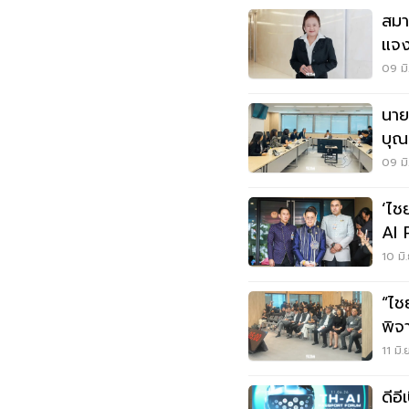
สมา
แจง
กว่
09 มิ
นายกฯ
บุณย์ธิ
เคล
09 มิ
‘ไช
AI 
รัฐ
10 มิ
“ไช
พิจ
11 มิ
ดีอี