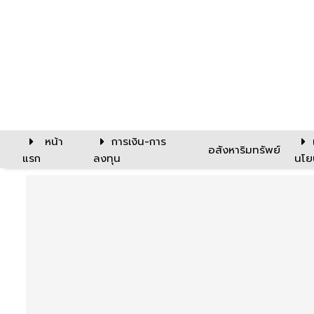
หน้า
การเงิน-การ
อสังหาริมทรัพย์
แรก
ลงทุน
นโย