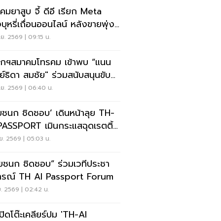
คมยาสูบ จี้ ดีอี เรียก Meta
บุหรี่เถื่อนออนไลน์ หลังขายพุ่ง
า 1,200 รายการ
.ย. 2569 | 09:15 น.
สมาคมโทรคม เข้าพบ “แนน
ดา สมชัย" ร่วมสนับสนุนขับ
ื่อนเทคโนโลยี
.ย. 2569 | 06:40 น.
ยชนก ชิดชอบ’ เดินหน้าลุย TH-
PASSPORT เมินกระแสฉุดเรตติ้ง
บาล
.ย. 2569 | 05:03 น.
ยชนก ชิดชอบ” ร่วมเวทีประชา
ารณ์ TH AI Passport Forum
.ย. 2569 | 02:42 น.
เปิดโต๊ะเคลียร์ปม 'TH-AI