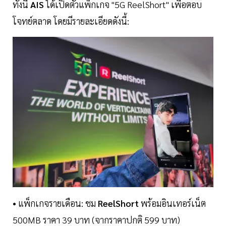
ทั้งนี้
AIS
ได้เปิดตัวแพ็กเกจ "5G ReelShort" เพื่อตอบ
โจทย์ตลาด โดยมีรายละเอียดดังนี้:
• แพ็กเกจรายเดือน: ชม
ReelShort
พร้อมอินเทอร์เน็ต
500MB ราคา 39 บาท (จากราคาปกติ 599 บาท)