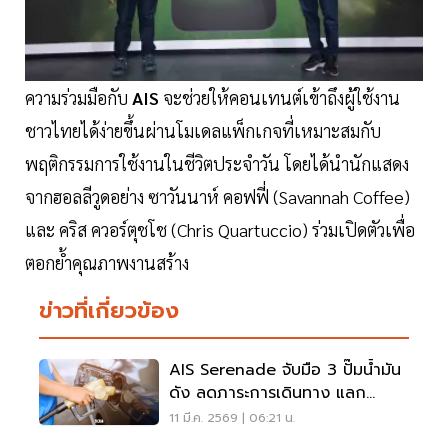
ความร่วมมือกับ
AIS
จะช่วยให้คอนเทนต์เข้าถึงผู้ใช้งาน
ชาวไทยได้ง่ายขึ้นผ่านโมเดลแพ็กเกจที่เหมาะสมกับ
พฤติกรรมการใช้งานในชีวิตประจำวัน โดยได้นำนักแสดง
จากฮอลลีวูดอย่าง ซาวันนาห์ คอฟฟี่ (Savannah Coffee)
และ คริส ควอร์ตุชโช (Chris Quartuccio) ร่วมเปิดตัวเพื่อ
ตอกย้ำคุณภาพงานสร้าง
ข่าวที่เกี่ยวข้อง
AIS Serenade จับมือ 3 ปั๊มน้ำมัน
ดัง ลดภาระการเดินทาง แลก
ส่วนลด ผ่านแอป MyAIS
11 มี.ค. 2569 | 06:21 น.