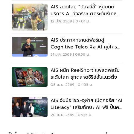
AIS อวดโฉม “น้องจีจี้” หุ่นยนต์
บริการ AI อัจฉริยะ ยกระดับรีเทล
ยุคใหม่
12 มี.ค. 2569 | 07:01 น.
AIS ประกาศทรานส์ฟอร์มสู่
Cognitive Telco ฝัง AI คุมโครง
ข่ายอัจฉริยะ
31 มี.ค. 2569 | 08:56 น.
AIS ผนึก ReelShort แพลตฟอร์ม
ระดับโลก รุกตลาดซีรีส์สั้นแนวตั้ง
08 เม.ย. 2569 | 04:03 น.
AIS จับมือ อว.-จุฬาฯ เปิดคอร์ส "AI
Literacy" เสริมทักษะ AI ฟรี ปั้นคน
ดิจิทัล
20 เม.ย. 2569 | 06:35 น.