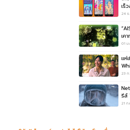
เร็ว
24 ธ.
“AI
เคา
กว่
01 ม.
แห่เ
Whi
โร
23 ก.
Net
รีส
10 เ
21 ก.