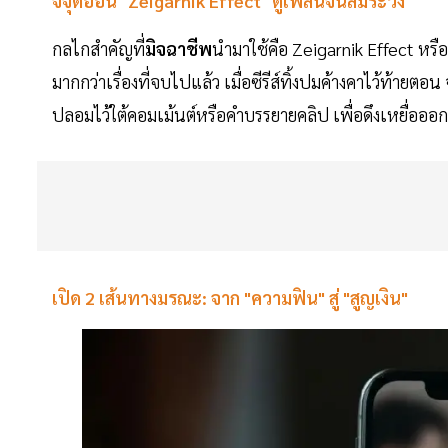
จี้จุดอ่อน "Zeigarnik Effect" ดูเพลินจนลืมระวัง
กลไกสำคัญที่
มิจฉาชีพ
นำมาใช้คือ Zeigarnik Effect หรือท
มากกว่าเรื่องที่จบไปแล้ว เมื่อซีรีส์ทิ้งปมค้างคาไว้ท้ายตอ
ปลอมไว้ใต้คอมเม้นต์หรือคำบรรยายคลิป เพื่อดึงเหยื่ออ
เปิด 2 เส้นทางมรณะ: จาก "ความฟิน" สู่ "สูญเงิน"