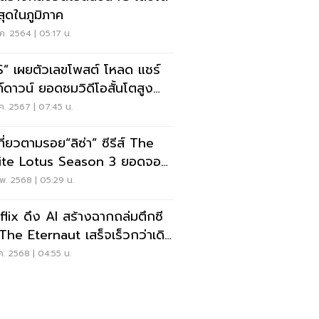
สุดในภูมิภาค
ค. 2564 | 05:17 น.
S” เผยตัวเลขโพสต์ โหลด แชร์
ท์ดาวน์ ยอดชมวิดีโอสั้นโตสูง
า 1,000%
ค. 2567 | 07:45 น.
ที่ยวตามรอย“ลิซ่า” ซีรีส์ The
te Lotus Season 3 ยอดจอง
งแรมพุ่ง 40%
พ. 2568 | 05:29 น.
flix ดึง AI สร้างฉากถล่มตึกซี
์ The Eternaut เสร็จเร็วกว่าเดิม
ท่า
ค. 2568 | 04:55 น.