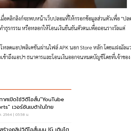
มื่อคลิกลิงก์จะพบหน้าเว็บปลอมที่ให้กรอกข้อมูลส่วนตัวเพื่อ "ปล
ทำธุรกรรม หรือหลอกให้โอนเงินยืนยันตัวตนเพื่อถอนรางวัลแต่
น์โหลดแอปพลิเคชันผ่านไฟล์ APK นอก Store หลัก โดยแฝงมัลแว
อเข้าถึงแอปฯ ธนาคารและโอนเงินออกจนหมดบัญชีโดยที่เจ้าของ
กาศเปิดใช้วิดีโอสั้น"YouTube
rts" เวอร์ชันเบต้าในไทย
ค. 2564 | 05:58 น.
สร้างคลิปวิดีโอสั้นบน IG เติบโต