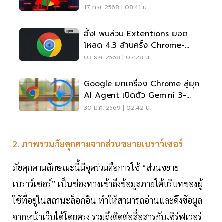
Instagram
17 ก.ย. 2568 | 08:41 น.
อึ้ง! พบส่วน Extentions ยอด
โหลด 4.3 ล้านครั้ง Chrome-
Edge แอบดูดข้อมูล
03 ธ.ค. 2568 | 07:28 น.
Google ยกเครื่อง Chrome สู่ยุค
AI Agent เปิดตัว Gemini 3-
Auto Browse
30 ม.ค. 2569 | 02:42 น.
2. ภาพรวมภัยคุกคามจากส่วนขยายเบราว์เซอร์
ภัยคุกคามลักษณะนี้มีจุดร่วมคือการใช้ “ส่วนขยาย
เบราว์เซอร์” เป็นช่องทางเข้าถึงข้อมูลภายใต้บริบทของผู้
ใช้ที่อยู่ในสถานะล็อกอิน ทำให้สามารถอ่านและดึงข้อมูล
จากหน้าเว็บได้โดยตรง รวมถึงติดต่อสื่อสารกับเซิร์ฟเวอร์