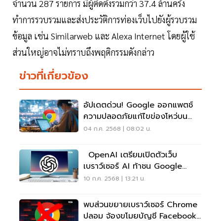
จำนวน 287 รายการ มีผู้ติดตั้งรวมกว่า 37.4 ล้านครั้ง
ทำการรวบรวมและส่งประวัติการท่องเว็บไปยังผู้รวบรวม
ข้อมูล เช่น Similarweb และ Alexa Internet โดยผู้ใช้
ส่วนใหญ่อาจไม่ทราบถึงพฤติกรรมดังกล่าว
ข่าวที่เกี่ยวข้อง
อัปเดตด่วน! Google ออกแพตช์
ความปลอดภัยแก้ไขข่องโหว่บน
Chrome
04 ก.ค. 2568 | 08:02 น.
OpenAI เตรียมเปิดตัวเว็บ
เบราว์เซอร์ AI ท้าชน Google
Chrome
10 ก.ค. 2568 | 13:21 น.
พบส่วนขยายเบราว์เซอร์ Chrome
ปลอม จ้องขโมยบัญชี Facebook-