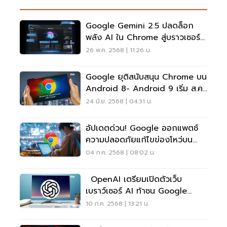
Google Gemini 2.5 ปลดล็อก
พลัง AI ใน Chrome สู่บราวเซอร์
คิดเองได้
26 พ.ค. 2568 | 11:26 น.
Google ยุติสนับสนุน Chrome บน
Android 8- Android 9 เริ่ม ส.ค.
นี้
24 มิ.ย. 2568 | 04:31 น.
อัปเดตด่วน! Google ออกแพตช์
ความปลอดภัยแก้ไขข่องโหว่บน
Chrome
04 ก.ค. 2568 | 08:02 น.
OpenAI เตรียมเปิดตัวเว็บ
เบราว์เซอร์ AI ท้าชน Google
Chrome
10 ก.ค. 2568 | 13:21 น.