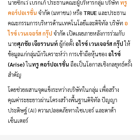
นายซิกเว่ เบรกเก้ ประธานคณะผู้บริหารกลุ่ม บริษัท
ทรู
คอร์ปอเรชั่น
จำกัด (มหาชน) หรือ
TRUE
และประธาน
คณะกรรมการบริหารด้านเทคโนโลยีและดิจิทัล บริษัท
อ
ไรซ์ เวนเจอร์ส
กรุ๊ป
จำกัด เปิดเผยภายหลังการร่วมกับ
นาย
ศุภชัย เจียรวนนท์
ผู้ก่อตั้ง
อไรซ์ เวนเจอร์ส กรุ๊ป
ให้
ข้อมูลแก่กลุ่มนักวิเคราะห์ว่า การเข้าถือหุ้นของ
อไรซ์
(Arise)
ใน
ทรู คอร์ปอเรชั่น
ถือเป็นโอกาสเชิงกลยุทธ์ครั้ง
สำคัญ
โดยช่วยผสานจุดแข็งระหว่างบริษัทในกลุ่ม เพื่อสร้าง
คุณค่าระยะยาวผ่านโครงสร้างพื้นฐานดิจิทัล ปัญญา
ประดิษฐ์ (AI) ความปลอดภัยทางไซเบอร์ และดาต้า
เซ็นเตอร์