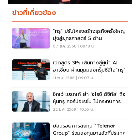
ข่าวที่เกี่ยวข้อง
“ทรู” ปรับโครงสร้างธุรกิจครั้งใหญ่
มุ่งสู่ยุทธศาสตร์ 5 ด้าน
07 ส.ค. 2568 | 09:18 น.
เปิดสูตร 3Ps เส้นทางสู่ผู้นำ AI
อาเซียน ผ่านมุมมองกรุ๊ปซีอีโอ”ทรู”
11 พ.ย. 2568 | 09:07 น.
ซิกเว่ เบรกเก้ ย้ำ 'อไรซ์ ดิจิทัล' ถือ
หุ้นทรู คอร์ปอเรชั่น ไม่กระทบการ
ดำเนินงาน
22 ม.ค. 2569 | 10:55 น.
ย้อนรอยการลงทุน “Telenor
Group” ร่วมลงทุนมาแล้วกี่ประเทศ