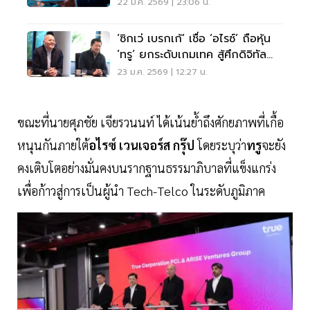
22 ม.ค. 2569 | 23:06 น.
‘ซิกเว่ เบรกเก้’ เชื่อ ‘อไรซ์’ ถือหุ้น
’ทรู‘ ยกระดับเกมเทค สู้ศึกดิจิทัล
โลก
23 ม.ค. 2569 | 12:27 น.
ขณะที่นายศุภชัย เจียรวนนท์ ได้เน้นย้ำถึงศักยภาพที่เกื้อ
หนุนกันภายใต้
อไรซ์ เวนเจอร์ส กรุ๊ป
โดยระบุว่า
ทรู
จะยัง
คงเติบโตอย่างมั่นคงบนรากฐานธรรมาภิบาลที่แข็งแกร่ง
เพื่อก้าวสู่การเป็นผู้นำ Tech-Telco ในระดับภูมิภาค