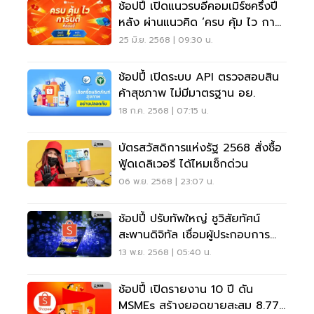
ช้อปปี้ เปิดแนวรบอีคอมเมิร์ซครึ่งปี
หลัง ผ่านแนวคิด ‘ครบ คุ้ม ไว กา
รันตี’"
25 มิ.ย. 2568 | 09:30 น.
ช้อปปี้ เปิดระบบ API ตรวจสอบสิน
ค้าสุชภาพ ไม่มีมาตรฐาน อย.
18 ก.ค. 2568 | 07:15 น.
บัตรสวัสดิการแห่งรัฐ 2568 สั่งซื้อ
ฟู้ดเดลิเวอรี ได้ไหมเช็กด่วน
06 พ.ย. 2568 | 23:07 น.
ช้อปปี้ ปรับทัพใหญ่ ชูวิสัยทัศน์
สะพานดิจิทัล เชื่อมผู้ประกอบการ
ไทยสู่ภูมิภาค
13 พ.ย. 2568 | 05:40 น.
ช้อปปี้ เปิดรายงาน 10 ปี ดัน
MSMEs สร้างยอดขายสะสม 8.77