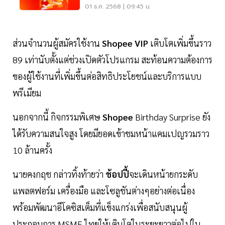
ล้านล้านบาท
01 ธ.ค. 2568 | 09:45 น.
ส่วนจำนวนผู้สมัครใช้งาน
Shopee VIP
เติบโตเพิ่มขึ้นราว
89 เท่านับตั้งแต่ช่วงเปิดตัวโปรแกรม สะท้อนความต้องการ
ของผู้ใช้งานที่เพิ่มขึ้นต่อสิทธิประโยชน์และบริการแบบ
พรีเมียม
นอกจากนี้ กิจกรรมพิเศษ
Shopee
Birthday Surprise ยัง
ได้รับความสนใจสูง โดยมียอดเข้าชมหน้าแคมเปญรวมราว
10 ล้านครั้ง
นายคงกฤช กล่าวทิ้งท้ายว่า
ช้อปปี้
จะเดินหน้ายกระดับ
แพลตฟอร์ม เครื่องมือ และโซลูชันต่างๆอย่างต่อเนื่อง
พร้อมพัฒนาอีโคซิสเต็มที่แข็งแกร่งเพื่อสนับสนุนผู้
ประกอบการ MSME ไทยให้เติบโตในระยะยาวต่อไปใน