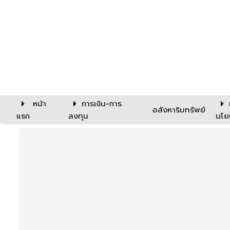
หน้า
การเงิน-การ
อสังหาริมทรัพย์
แรก
ลงทุน
นโย