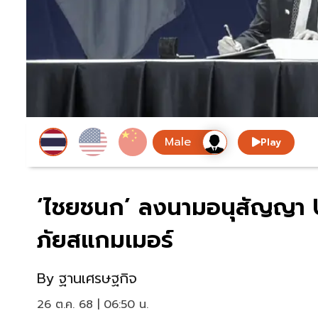
Play
‘ไชยชนก’ ลงนามอนุสัญญา U
ภัยสแกมเมอร์
By
ฐานเศรษฐกิจ
26 ต.ค. 68 | 06:50 น.