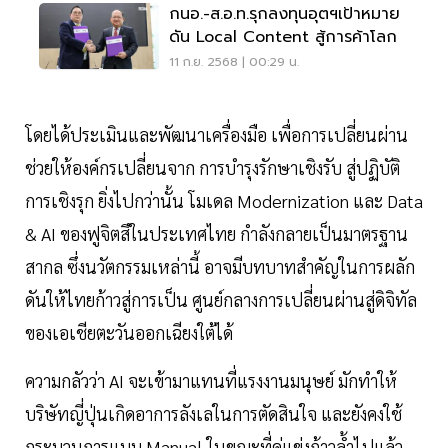
กนอ.-ส.อ.ท.รุกลงทุนอุตฯเป้าหมาย
ดัน Local Content สู้การค้าโลก
11 ก.ย. 2568 | 00:29 น.
โดยได้ประเมินและพัฒนาเครื่องมือ เพื่อการเปลี่ยนผ่าน
ช่วยให้องค์กรเปลี่ยนจาก การบำรุงรักษาเชิงรับ สู่ปฏิบัติ
การเชิงรุก ยิ่งไปกว่านั้น โมเดล Modernization และ Data
& AI ของฟูจิตสึในประเทศไทย กำลังกลายเป็นมาตรฐาน
สากล ซึ่งนวัตกรรมเหล่านี้ อาจมีบทบาทสำคัญในการผลัก
ดันให้ไทยก้าวสู่การเป็น ศูนย์กลางการเปลี่ยนผ่านสู่ดิจิทัล
ของเอเชียตะวันออกเฉียงใต้ได้
ความกลัวว่า AI จะเข้ามาแทนที่แรงงานมนุษย์ มักทำให้
บริษัทญี่ปุ่นเกิดอาการลังเลในการตัดสินใจ และยังคงใช้
กระบวนการแบบ Manual ในขณะที่คู่แข่งก้าวล้ำไปแล้ว