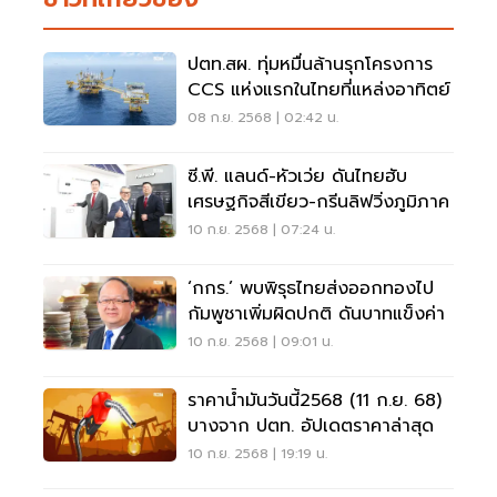
ปตท.สผ. ทุ่มหมื่นล้านรุกโครงการ
CCS แห่งแรกในไทยที่แหล่งอาทิตย์
08 ก.ย. 2568 | 02:42 น.
ซี.พี. แลนด์-หัวเว่ย ดันไทยฮับ
เศรษฐกิจสีเขียว-กรีนลิฟวิ่งภูมิภาค
10 ก.ย. 2568 | 07:24 น.
‘กกร.’ พบพิรุธไทยส่งออกทองไป
กัมพูชาเพิ่มผิดปกติ ดันบาทแข็งค่า
10 ก.ย. 2568 | 09:01 น.
ราคาน้ำมันวันนี้2568 (11 ก.ย. 68)
บางจาก ปตท. อัปเดตราคาล่าสุด
10 ก.ย. 2568 | 19:19 น.