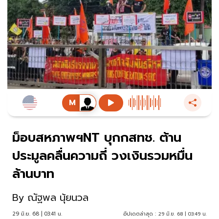
ม็อบสหภาพฯNT บุกกสทช. ต้าน
ประมูลคลื่นความถี่ วงเงินรวมหมื่น
ล้านบาท
By
ณัฐพล นุ้ยนวล
29 มิ.ย. 68 | 03:41 น.
อัปเดตล่าสุด :
29 มิ.ย. 68 | 03:49 น.