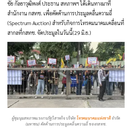
ชัย กัลยาวุฒิพงศ์ ประธาน สหภาพฯ ได้เดินทางมาที่
สำนักงาน กสทช. เพื่อคัดค้านการประมูลคลื่นความถี่
(Spectrum Auction) สำหรับกิจการโทรคมนาคมเคลื่อนที่
สากลที่กสทช. จัดประมูลในวันนี้(29 มิ.ย.)
ผู้ชุมนุมสหภาพแรงงานรัฐวิสาหกิจ บริษัท
โทรคมนาคมแห่งชาติ
จำกัด
(มหาชน) คัดค้านการประมูลคลื่นความถี่ ของกสทช.