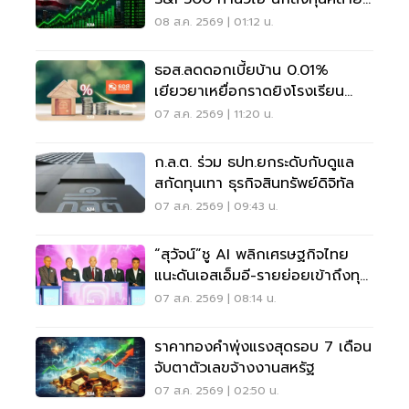
กังวลเฟดขึ้นดอกเบี้ย
08 ส.ค. 2569 | 01:12 น.
ธอส.ลดดอกเบี้ยบ้าน 0.01%
เยียวยาเหยื่อกราดยิงโรงเรียน
จ.นนทบุรี
07 ส.ค. 2569 | 11:20 น.
ก.ล.ต. ร่วม ธปท.ยกระดับกับดูแล
สกัดทุนเทา ธุรกิจสินทรัพย์ดิจิทัล
07 ส.ค. 2569 | 09:43 น.
“สุวัจน์”ชู AI พลิกเศรษฐกิจไทย
แนะดันเอสเอ็มอี-รายย่อยเข้าถึงทุน
ฝ่าวิกฤต
07 ส.ค. 2569 | 08:14 น.
ราคาทองคำพุ่งแรงสุดรอบ 7 เดือน
จับตาตัวเลขจ้างงานสหรัฐ
07 ส.ค. 2569 | 02:50 น.