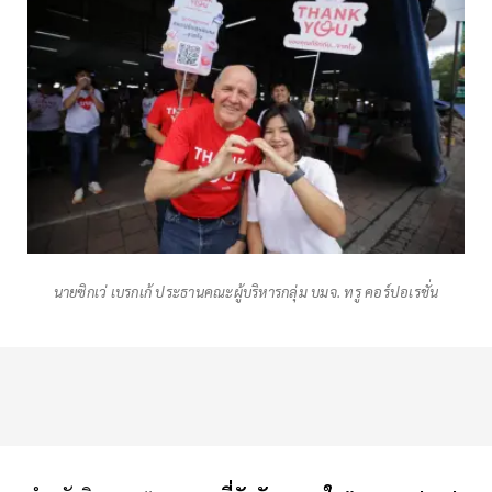
นายซิกเว่ เบรกเก้ ประธานคณะผู้บริหารกลุ่ม บมจ. ทรู คอร์ปอเรชั่น