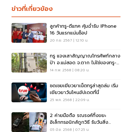
ข่าวที่เกี่ยวข้อง
ลูกค้าทรู-ดีแทค คุ้มฉ่ำรับ IPhone
16 วันแรกแน่นช็อป
20 ก.ย. 2567 | 12:10 น.
ทรู แจงเสาสัญญาณโทรศัพท์กลาง
ป่า อ.แม่สอด จ.ตาก ไม่ใช่ของทรู-ดี
แทค
14 ก.พ. 2568 | 08:20 น.
ชดเชยเยียวยาเน็ตทรูล่าสุดล่ม เริ่ม
เยียวยาวันไหนอัปเดตที่นี่
25 พ.ค. 2568 | 22:09 น.
2 ค่ายมือถือ รณรงค์ทิ้งขยะ
อิเล็กทรอนิกส์ถูกวิธี รับวันสิ่ง
แวดล้อมโลก
05 มิ.ย. 2568 | 07:25 น.