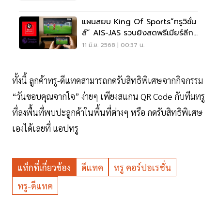
แผนสยบ King Of Sports“ทรูวิชั่น
ส์” AIS-JAS รวบยิงสดพรีเมียร์ลีก-
ไทยลีก
11 มิ.ย. 2568 | 00:37 น.
ทั้งนี้ ลูกค้าทรู-ดีแทคสามารถกดรับสิทธิพิเศษจากกิจกรรม
“วันขอบคุณจากใจ” ง่ายๆ เพียงสแกน QR Code กับทีมทรู
ที่ลงพื้นที่พบปะลูกค้าในพื้นที่ต่างๆ หรือ กดรับสิทธิพิเศษ
เองได้เลยที่ แอปทรู
แท็กที่เกี่ยวข้อง
ดีแทค
ทรู คอร์ปอเรชั่น
ทรู-ดีแทค