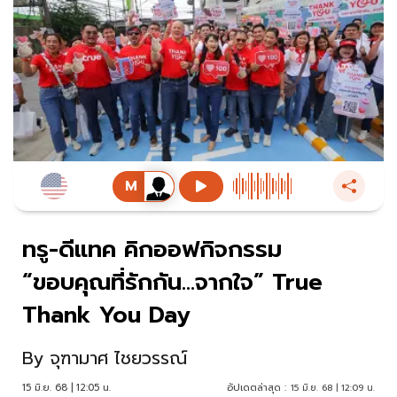
ทรู-ดีแทค คิกออฟกิจกรรม
“ขอบคุณที่รักกัน…จากใจ” True
Thank You Day
By
จุฑามาศ ไชยวรรณ์
15 มิ.ย. 68 | 12:05 น.
อัปเดตล่าสุด :
15 มิ.ย. 68 | 12:09 น.