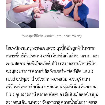
“ขอบคุณที่รักกัน…จากใจ” True Thank You Day
โดยพนักงานทรู จะส่งมอบความสุขนี้ถึงมือลูกค้าในหลาก
หลายพื้นที่ทั่วประเทศ อาทิ เซ็นทรัลเวิลด์ สยามพารากอน
สยามสแควร์ อิมพีเรียลเวิลด์ สำโรง ตลาดธรรมโรจน์พินิจ
จ.สมุทรปราการ ตลาดรังสิต ฟิวเจอร์พาร์ค รังสิต แอน ส
เปลล์ จ.ปทุมธานี บริเวณหาดบางแสน จ.ชลบุรี ถนน
ศรีจันทร์ ศาลหลักเมือง จ.ขอนแก่น ทุ่งศรีเมือง สี่แยกกอง
บิน จ.อุบลราชธานี ตลาดหลังมช. จ.เชียงใหม่ ตลาดโรงปูน
ตลาดคนเดิน จ.สงขลา วัดมหาธาตุ ตลาดน้ำอโยธยา ตลาด