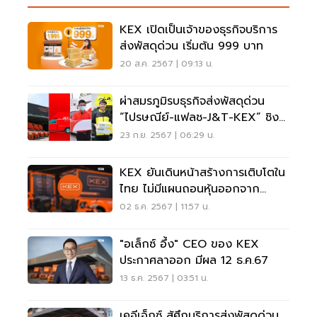
KEX เปิดเป็นเจ้าของธุรกิจบริการ
ส่งพัสดุด่วน เริ่มต้น 999 บาท
20 ส.ค. 2567 | 09:13 น.
ผ่าสมรภูมิรบธุรกิจส่งพัสดุด่วน
“ไปรษณีย์-แฟลช-J&T-KEX” ชิง
ตลาดแสนล้าน
23 ก.ย. 2567 | 06:29 น.
KEX ยันเดินหน้าสร้างการเติบโตใน
ไทย ไม่มีแผนถอนหุ้นออกจาก
ตลาดหลักทรัพย์
02 ธ.ค. 2567 | 11:57 น.
"อเล็กซ์ อึ้ง" CEO ของ KEX
ประกาศลาออก มีผล 12 ธ.ค.67
13 ธ.ค. 2567 | 03:51 น.
เคอีเอ็กซ์ สู้ศึกบริการส่งพัสดุด่วน