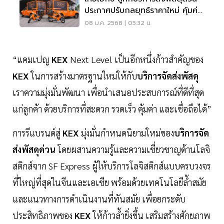
ประกาศปรับกลยุทธ์ราคาใหม่ คุ้มค่า
ขึ้น
08 ม.ค. 2568 | 05:32 น.
“แคมเปญ
KEX
Next Level เป็นอีกหนึ่งก้าวสำคัญของ
KEX
ในการสร้างมาตรฐานใหม่ให้กับ
บริการจัดส่งพัสดุ
เราความมุ่งมั่นพัฒนา เพื่อนำเสนอประสบการณ์ที่ดีที่สุด
แก่ลูกค้า ด้วยบริการที่สะดวก รวดเร็ว คุ้มค่า และเชื่อถือได้”
การรีแบรนด์สู่
KEX
มุ่งมั่นกำหนดนิยามใหม่ของ
บริการจัด
ส่งพัสดุด่วน
โดยผสานความรู้และความเชี่ยวชาญด้านโลจิ
สติกส์จาก SF Express ผู้ให้บริการโลจิสติกส์แบบครบวงจร
ที่ใหญ่ที่สุดในจีนและเอเชีย พร้อมด้วยเทคโนโลยีล้ำสมัย
และแนวทางการดำเนินงานที่ทันสมัย เพื่อยกระดับ
ประสิทธิภาพของ
KEX
ให้ก้าวล้ำยิ่งขึ้น เสริมสร้างศักยภาพ