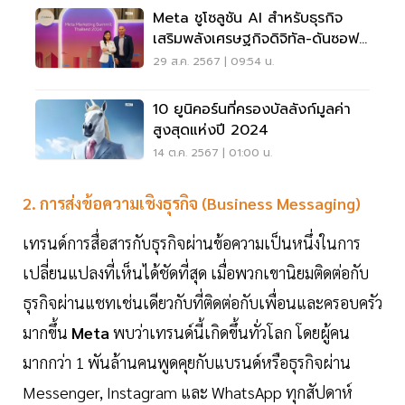
Meta ชูโซลูชัน AI สำหรับธุรกิจ
เสริมพลังเศรษฐกิจดิจิทัล-ดันซอฟต์
พาวเวอร์
29 ส.ค. 2567 | 09:54 น.
10 ยูนิคอร์นที่ครองบัลลังก์มูลค่า
สูงสุดแห่งปี 2024
14 ต.ค. 2567 | 01:00 น.
2. การส่งข้อความเชิงธุรกิจ (Business Messaging)
เทรนด์การสื่อสารกับธุรกิจผ่านข้อความเป็นหนึ่งในการ
เปลี่ยนแปลงที่เห็นได้ชัดที่สุด เมื่อพวกเขานิยมติดต่อกับ
ธุรกิจผ่านแชทเช่นเดียวกับที่ติดต่อกับเพื่อนและครอบครัว
มากขึ้น
Meta
พบว่าเทรนด์นี้เกิดขึ้นทั่วโลก โดยผู้คน
มากกว่า 1 พันล้านคนพูดคุยกับแบรนด์หรือธุรกิจผ่าน
Messenger, Instagram และ WhatsApp ทุกสัปดาห์