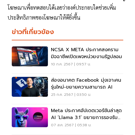
โฆษณาเพื่อทดสอบได้เลยว่าองค์ประกอบใดช่วยเพิ่ม
ประสิทธิภาพของโฆษณาให้ดียิ่งขึ้น
ข่าวที่เกี่ยวข้อง
NCSA X META ประกาศสงคราม
มิจฉาชีพเปิดเพจหน่วยงานรัฐปลอม
10 ก.ค. 2567 | 09:57 น.
ส่องอนาคต Facebook มุ่งเจาะคน
รุ่นใหม่-ขยายความสามารถ AI
25 ก.ค. 2567 | 03:50 น.
Meta ประกาศอัปเดตเวอร์ชันล่าสุด
AI ‘Llama 3.1’ ขยายการรองรับ
ภาษาไทย
07 ส.ค. 2567 | 05:38 น.