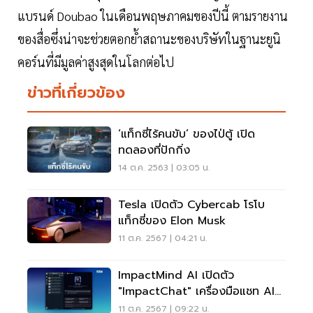
แบรนด์ Doubao ในเดือนพฤษภาคมของปีนี้ ตามรายงาน
ของสื่อซึ่งน่าจะช่วยตอกย้ำสถานะของบริษัทในฐานะยูนิ
คอร์นที่มีมูลค่าสูงสุดในโลกต่อไป
ข่าวที่เกี่ยวข้อง
‘แท็กซี่ไร้คนขับ’ ของไป่ตู้ เปิด
ทดลองที่ปักกิ่ง
14 ต.ค. 2563 | 03:05 น.
Tesla เปิดตัว Cybercab โรโบ
แท็กซี่ของ Elon Musk
11 ต.ค. 2567 | 04:21 น.
ImpactMind AI เปิดตัว
"ImpactChat" เครื่องมือแชท AI
แบบ Multi Agents
11 ต.ค. 2567 | 09:22 น.