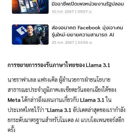
มิจฉาชีพเปิดเพจหน่วยงานรัฐปลอม
10 ก.ค. 2567 | 09:57 น.
ส่องอนาคต Facebook มุ่งเจาะคน
รุ่นใหม่-ขยายความสามารถ AI
25 ก.ค. 2567 | 03:50 น.
การขยายการรองรับภาษาไทยของ Llama 3.1
นายราฟาเอล แฟรงเคิล ผู้อำนวยการฝ่ายนโยบาย
สาธารณะประจำภูมิภาคเอเชียตะวันออกเฉียงใต้ของ
Meta
ได้กล่าวถึงแผนงานเกี่ยวกับ
Llama 3.1
ใน
ประเทศไทยไว้ว่า "
Llama 3.1
อัปเดตล่าสุดของเรากำลัง
ยกระดับมาตรฐานสำหรับโมเดล AI แบบโอเพนซอร์สอีก
ครั้ง