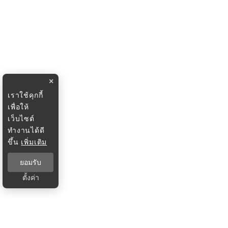
×
เราใช้คุกกี้
เพื่อให้
เว็บไซต์
ทำงานได้ดี
ขึ้น
เพิ่มเติม
ยอมรับ
ตั้งค่า