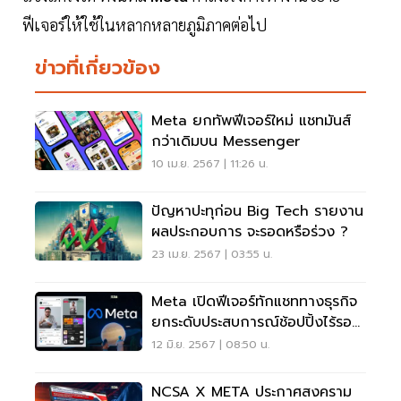
ฟีเจอร์ให้ใช้ในหลากหลายภูมิภาคต่อไป
ข่าวที่เกี่ยวข้อง
Meta ยกทัพฟีเจอร์ใหม่ แชทมันส์
กว่าเดิมบน Messenger
10 เม.ย. 2567 | 11:26 น.
ปัญหาปะทุก่อน Big Tech รายงาน
ผลประกอบการ จะรอดหรือร่วง ?
23 เม.ย. 2567 | 03:55 น.
Meta เปิดฟีเจอร์ทักแชททางธุรกิจ
ยกระดับประสบการณ์ช้อปปิ้งไร้รอย
ต่อ
12 มิ.ย. 2567 | 08:50 น.
NCSA X META ประกาศสงคราม