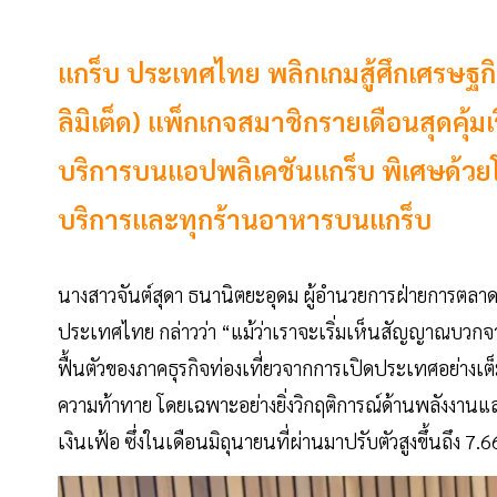
แกร็บ ประเทศไทย พลิกเกมสู้ศึกเศรษฐกิจ
ลิมิเต็ด) แพ็กเกจสมาชิกรายเดือนสุดคุ้
บริการบนแอปพลิเคชันแกร็บ พิเศษด้วยโค
บริการและทุกร้านอาหารบนแกร็บ
นางสาวจันต์สุดา ธนานิตยะอุดม ผู้อำนวยการฝ่ายการตลาด
ประเทศไทย กล่าวว่า “แม้ว่าเราจะเริ่มเห็นสัญญาณบวกจาก
ฟื้นตัวของภาคธุรกิจท่องเที่ยวจากการเปิดประเทศอย่างเต
ความท้าทาย โดยเฉพาะอย่างยิ่งวิกฤติการณ์ด้านพลังงาน
เงินเฟ้อ ซึ่งในเดือนมิถุนายนที่ผ่านมาปรับตัวสูงขึ้นถึง 7