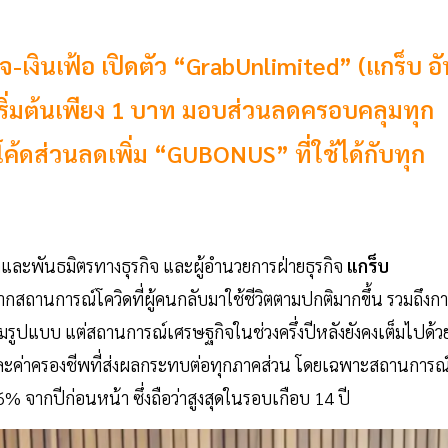
-เงินเฟ้อ เปิดตัว “GrabUnlimited” (แกร็บ อั
มเริ่มต้นเพียง 1 บาท มอบส่วนลดครอบคลุมทุก
้ดส่วนลดเพิ่ม “GUBONUS” ที่ใช้ได้กับทุก
และพันธมิตรทางธุรกิจ และผู้อำนวยการฝ่ายธุรกิจ
แกร็บ
สถานการณ์โควิดที่ผู้คนกลับมาใช้ชีวิตตามปกติมากขึ้น รวมถึงก
็มรูปแบบ แต่สถานการณ์เศรษฐกิจในช่วงครึ่งปีหลังยังคงเต็มไปด้ว
และค่าครองชีพที่ส่งผลกระทบต่อทุกภาคส่วน โดยเฉพาะสถานการณ
.66% จากปีก่อนหน้า ซึ่งถือว่าสูงสุดในรอบเกือบ 14 ปี