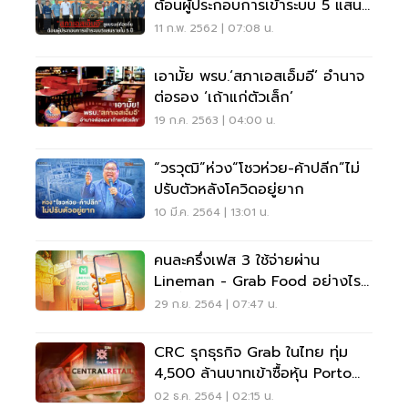
ต้อนผู้ประกอบการเข้าระบบ 5 แสน
ราย ใน 5 ปี
11 ก.พ. 2562 | 07:08 น.
เอามั้ย พรบ.‘สภาเอสเอ็มอี’ อำนาจ
ต่อรอง ‘เถ้าแก่ตัวเล็ก’
19 ก.ค. 2563 | 04:00 น.
“วรวุฒิ”ห่วง“โชวห่วย-ค้าปลีก”ไม่
ปรับตัวหลังโควิดอยู่ยาก
10 มี.ค. 2564 | 13:01 น.
คนละครึ่งเฟส 3 ใช้จ่ายผ่าน
Lineman - Grab Food อย่างไร
เช็คขั้นตอนที่นี่
29 ก.ย. 2564 | 07:47 น.
CRC รุกธุรกิจ Grab ในไทย ทุ่ม
4,500 ล้านบาทเข้าซื้อหุ้น Porto
WW
02 ธ.ค. 2564 | 02:15 น.