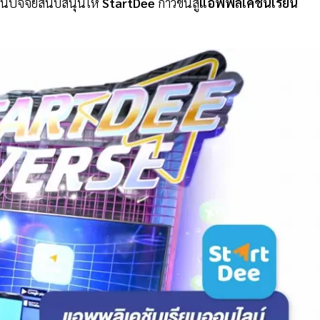
็นปัจจัยสนับสนุนให้
StartDee
ก้าวขึ้นสู่
แอพพลิเคชันเรียน