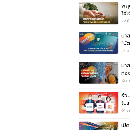
พฤต
ใช้
22 มิ
มาส
“บั
23 ส.
มาส
ท่อง
12 ก.
ร่ว
ใบแ
01 ธ.
เปิ