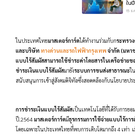
ในป
15 ธ.
ในประเทศไทย
มาสเตอร์การ์ด
ได้ทำงานร่วมกับก
ระทรวง
และบริษัท
ทางด่วนและรถไฟฟ้ากรุงเทพ
จำกัด (มหา
แบบไร้สัมผัสสามารถใช้ชำระค่าโดยสารในเครือข่าย
ชำระเงินแบบไร้สัมผัส
มายัง
ระบบการขนส่งสาธารณะ
ใน
สนับสนุนการเข้าสู่สังคมดิจิทัลซึ่งสอดคล้องกับนโยบาย
การชำระเงินแบบไร้สัมผัส
เป็นเทคโนโลยีที่ได้รับการย
ปี.2564
มาสเตอร์การ์ด
มี
ธุรกรรมการใช้จ่ายแบบไร้การส
โดยเฉพาะในประเทศไทยที่พบการเติบโตมากถึง 4 เท่า เมื