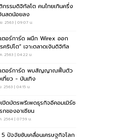
ิกรรมดิจิทัลโต คนไทยเกินครึ่ง
เงินสดน้อยลง
.ย. 2563 | 09:07 น.
เตอร์การ์ด ผนึก Wirex ออก
ตรคริปโต” เจาะตลาดเงินดิจิทัล
ค. 2563 | 04:22 น.
เตอร์การ์ด พบสัญญาณฟื้นตัว
เที่ยว - บันเทิง
ย. 2563 | 04:15 น.
มเปิดบัตรพรีเพดธุรกิจอีคอมเมิร์ซ
รกของอาเซียน
ค. 2564 | 07:59 น.
ด 5 ปัจจัยขับเคลื่อนเศรษฐกิจโลก