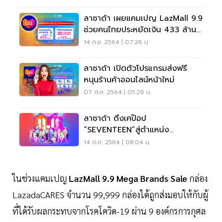
ลาซาด้า เผยแคมเปญ LazMall 9.9
ช่วยคนไทยประหยัดเงิน 433 ล้าน
บาท
14 ก.ย. 2564 | 07:26 น.
ลาซาด้า เปิดตัวโปรแกรมส่งฟรี
หนุนร้านค้าออนไลน์หน้าใหม่
07 ต.ค. 2564 | 05:26 น.
ลาซาด้า ดึงเคป๊อป
“SEVENTEEN”สู่ตำแหน่ง
Regional Happiness
14 ต.ค. 2564 | 08:04 น.
Ambassadors
ในช่วงแคมเปญ
LazMall 9.9 Mega Brands Sale
กล่อง
LazadaCARES จำนวน 99,999 กล่องได้ถูกส่งมอบให้กับผู้
ที่ได้รับผลกระทบจากโรคโควิด-19 ผ่าน 9 องค์กรการกุศล