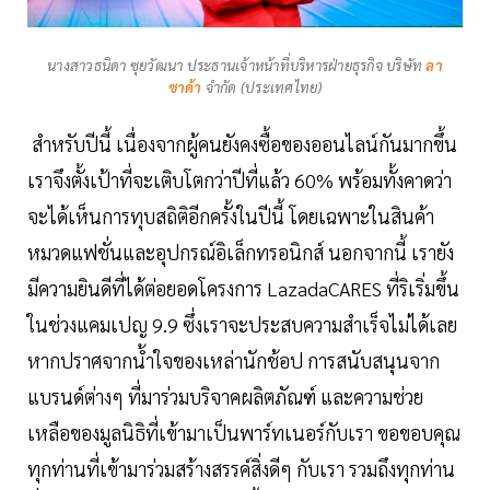
นางสาวธนิดา ซุยวัฒนา ประธานเจ้าหน้าที่บริหารฝ่ายธุรกิจ บริษัท
ลา
ซาด้า
จำกัด (ประเทศไทย)
สำหรับปีนี้ เนื่องจากผู้คนยังคงซื้อของออนไลน์กันมากขึ้น
เราจึงตั้งเป้าที่จะเติบโตกว่าปีที่แล้ว 60% พร้อมทั้งคาดว่า
จะได้เห็นการทุบสถิติอีกครั้งในปีนี้ โดยเฉพาะในสินค้า
หมวดแฟชั่นและอุปกรณ์อิเล็กทรอนิกส์ นอกจากนี้ เรายัง
มีความยินดีที่ได้ต่อยอดโครงการ LazadaCARES ที่ริเริ่มขึ้น
ในช่วงแคมเปญ 9.9 ซึ่งเราจะประสบความสำเร็จไม่ได้เลย
หากปราศจากน้ำใจของเหล่านักช้อป การสนับสนุนจาก
แบรนด์ต่างๆ ที่มาร่วมบริจาคผลิตภัณฑ์ และความช่วย
เหลือของมูลนิธิที่เข้ามาเป็นพาร์ทเนอร์กับเรา ขอขอบคุณ
ทุกท่านที่เข้ามาร่วมสร้างสรรค์สิ่งดีๆ กับเรา รวมถึงทุกท่าน