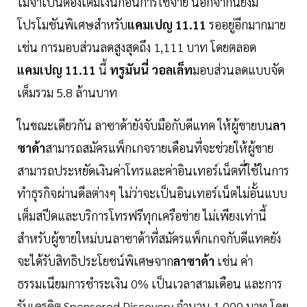
ไม่จำเป็นต้องเติมเงินก่อนการใช้จ่าย นอกจากนี้ยังมี
โปรโมชันพิเศษสำหรับ
แคมเปญ 11.11
รออยู่อีกมากมาย
เช่น การมอบส่วนลดสูงสุดถึง 1,111 บาท โดยตลอด
แคมเปญ 11.11
นี้
ทรูมันนี่ วอลเล็ท
มอบส่วนลดแบบจัด
เต็มรวม 5.8 ล้านบาท
ในขณะเดียวกัน ลาซาด้ายังจับมือกับดีแทค ให้ผู้ขายบน
ลา
ซาด้า
สามารถสมัครแพ็กเกจรายเดือนที่จะช่วยให้ผู้ขาย
สามารถประหยัดเงินค่าโทรและค่าอินเทอร์เน็ตที่ใช้ในการ
ทำธุรกิจผ่านดีลต่างๆ ไม่ว่าจะเป็นอินเทอร์เน็ตไม่อั้นแบบ
เต็มสปีดและบริการโทรฟรีทุกเครือข่าย ไม่เพียงเท่านี้
สำหรับผู้ขายใหม่บนลาซาด้าที่สมัครแพ็กเกจกับดีแทคยัง
จะได้รับสิทธิประโยชน์พิเศษจาก
ลาซาด้า
เช่น ค่า
ธรรมเนียมการชำระเงิน 0% เป็นเวลาสามเดือน และการ
รับเครดิต Sponsored Discovery จำนวน 1,000 บาท โดย