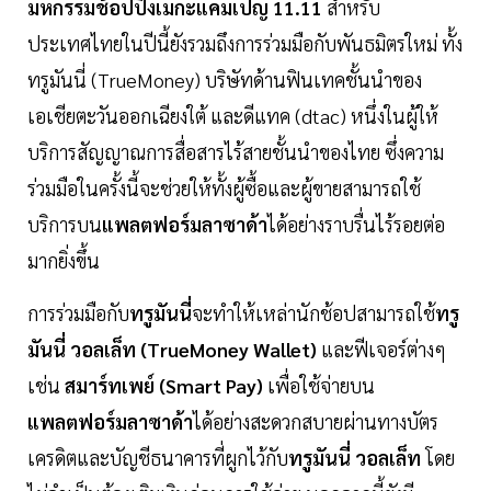
มหกรรมช้อปปิ้งเมกะแคมเปญ 11.11
สำหรับ
ประเทศไทยในปีนี้ยังรวมถึงการร่วมมือกับพันธมิตรใหม่ ทั้ง
ทรูมันนี่ (TrueMoney) บริษัทด้านฟินเทคชั้นนำของ
เอเชียตะวันออกเฉียงใต้ และดีแทค (dtac) หนึ่งในผู้ให้
บริการสัญญาณการสื่อสารไร้สายชั้นนำของไทย ซึ่งความ
ร่วมมือในครั้งนี้จะช่วยให้ทั้งผู้ซื้อและผู้ขายสามารถใช้
บริการบน
แพลตฟอร์มลาซาด้า
ได้อย่างราบรื่นไร้รอยต่อ
มากยิ่งขึ้น
การร่วมมือกับ
ทรูมันนี่
จะทำให้เหล่านักช้อปสามารถใช้
ทรู
มันนี่ วอลเล็ท (TrueMoney Wallet)
และฟีเจอร์ต่างๆ
เช่น
สมาร์ทเพย์ (Smart Pay)
เพื่อใช้จ่ายบน
แพลตฟอร์มลาซาด้า
ได้อย่างสะดวกสบายผ่านทางบัตร
เครดิตและบัญชีธนาคารที่ผูกไว้กับ
ทรูมันนี่ วอลเล็ท
โดย