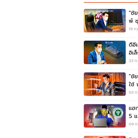
“ชั
พ์ 
19 ก.
ดีอีเ
23 ก.
"ชั
ใช้
03 ก.
แฮก
5 แ
09 ก.