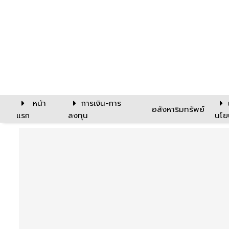
หน้า
การเงิน-การ
อสังหาริมทรัพย์
แรก
ลงทุน
นโย