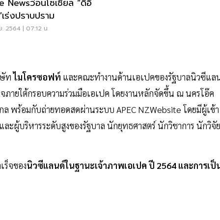
 Newsว่อนโซเซียล “ดีอี
”เร่งปราบปราม
ย. 2564 | 07:12 น.
ิษัท
ไมโครซอฟท์
และคณะทำงานด้านเอเปคของรัฐบาลนิวซีแลน
ุรกิจภายใต้กรอบความร่วมมือเอเปค โดยงานหลักจัดขึ้น ณ นครโอ๊ค
ล พร้อมกับถ่ายทอดสดผ่านระบบ APEC NZWebsite โดยมีผู้เข้า
ะผู้บริหารระดับสูงของรัฐบาล นักยุทธศาสตร์ นักวิชาการ นักวิจั
เร็จของ
นิวซีแลนด์ในฐานะเจ้าภาพเอเปค ปี 2564 และการเป็