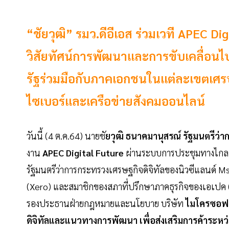
“ชัยวุฒิ” รมว.ดีอีเอส ร่วมเวที APEC 
วิสัยทัศน์การพัฒนาและการขับเคลื่อนไป
รัฐร่วมมือกับภาคเอกชนในแต่ละเขตเศรษ
ไซเบอร์และเครือข่ายสังคมออนไลน์
วันนี้ (4 ต.ค.64) นายชั
ยวุฒิ ธนาคมานุสรณ์ รัฐมนตรีว่า
งาน
APEC Digital Future
ผ่านระบบการประชุมทางไกล พร
รัฐมนตรีว่าการกระทรวงเศรษฐกิจดิจิทัลของนิวซีแลนด์ Ms.
(Xero) และสมาชิกของสภาที่ปรึกษาภาคธุรกิจของเอเปค 
รองประธานฝ่ายกฎหมายและนโยบาย บริษัท
ไมโครซอฟ
ดิจิทัลและแนวทางการพัฒนา เพื่อส่งเสริมการค้าระหว