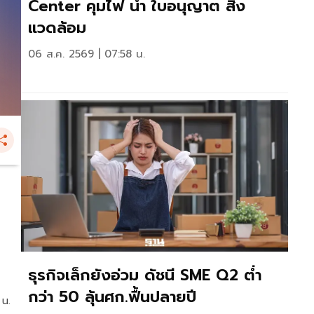
Center คุมไฟ น้ำ ใบอนุญาต สิ่ง
แวดล้อม
06 ส.ค. 2569 | 07:58 น.
น
ธุรกิจเล็กยังอ่วม ดัชนี SME Q2 ต่ำ
กว่า 50 ลุ้นศก.ฟื้นปลายปี
 น.