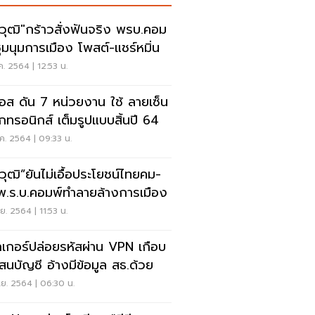
ยวุฒิ"กร้าวสั่งฟันจริง พรบ.คอม
ชุมนุมการเมือง โพสต์-แชร์หมิ่น
ค. 2564 | 12:53 น.
อส ดัน 7 หน่วยงาน ใช้ ลายเซ็น
อิเล็กทรอนิกส์ เต็มรูปแบบสิ้นปี 64
ค. 2564 | 09:33 น.
ยวุฒิ”ยันไม่เอื้อประโยชน์ไทยคม-
 พ.ร.บ.คอมพ์ทำลายล้างการเมือง
ย. 2564 | 11:53 น.
เกอร์ปล่อยรหัสผ่าน VPN เกือบ
สนบัญชี อ้างมีข้อมูล สธ.ด้วย
ย. 2564 | 06:30 น.