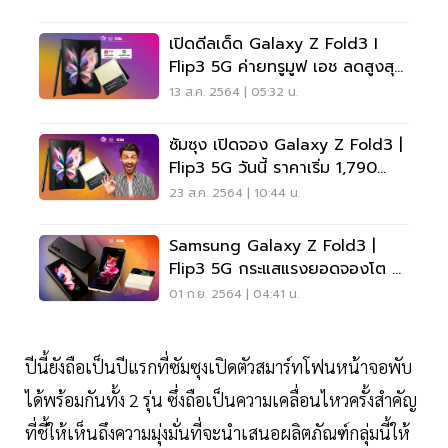
เปิดดีลเด็ด Galaxy Z Fold3 I
Flip3 5G ค่ายทรูมูฟ เอช ลดสูงสุด
20,000 บาท
13 ส.ค. 2564 | 05:32 น.
ซัมซุง เปิดจอง Galaxy Z Fold3 |
Flip3 5G วันนี้ ราคาเริ่ม 1,790
บาทต่อเดือน
23 ส.ค. 2564 | 10:44 น.
Samsung Galaxy Z Fold3 |
Flip3 5G กระแสแรงยอดจองโต 5
เท่า
01 ก.ย. 2564 | 04:41 น.
ปีนี้ยังถือเป็นปีแรกที่ซัมซุงเปิดตัวสมาร์ทโฟนหน้าจอพับ
ได้พร้อมกันทั้ง 2 รุ่น ซึ่งถือเป็นความเคลื่อนไหวครั้งสำคัญ
ที่ชี้ให้เห็นถึงความมุ่งมั่นที่จะนำเสนอผลิตภัณฑ์กลุ่มนี้ให้