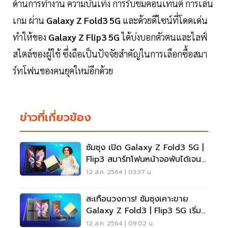
ด้านการทำงาน ความบันเทิง การรับชมคอนเทนต์ การเล่น
เกม ผ่าน
Galaxy Z Fold3 5G
และด้วยดีไซน์ที่โดดเด่น
ทำให้ของ
Galaxy Z Flip3 5G
ได้บ่งบอกตัวตนและไลฟ์
สไตล์ของผู้ใช้ ซึ่งถือเป็นปัจจัยสำคัญในการเลือกซื้อสมา
ร์ทโฟนของคนยุคใหม่อีกด้วย
ข่าวที่เกี่ยวข้อง
ซัมซุง เปิด Galaxy Z Fold3 5G |
Flip3 สมาร์ทโฟนหน้าจอพับได้เจน
3
12 ส.ค. 2564 | 03:37 น.
สะเทือนวงการ! ซัมซุงเคาะขาย
Galaxy Z Fold3 | Flip3 5G เริ่ม
ต้น 34,900 บาท
12 ส.ค. 2564 | 09:02 น.