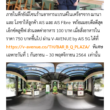
ภายในตึกยังมีโซนร้านอาหารแบรนด์ในเครือฯจาก ฌานา
และ โภชาให้ลูกค้า AIS และ AIS Fibre พร้อมมอบดีลดีสุด
เอ็กซ์คลูซีฟ ส่วนลดค่าอาหาร 100 บาท เมื่อสั่งอาหารใน
ราคา 750 บาทขึ้นไป ผ่าน V-AVENUE by AIS 5G ได้ที่
https://v-avenue.co/TH/BAR_B_Q_PLAZA/
พิเศษ
เฉพาะวันที่ 1 กันยายน – 30 พฤศจิกายน 2564 เท่านั้น