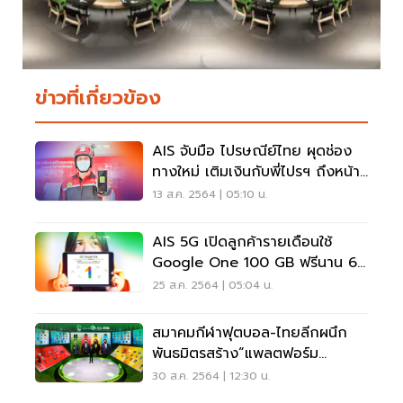
ข่าวที่เกี่ยวข้อง
AIS จับมือ ไปรษณีย์ไทย ผุดช่อง
ทางใหม่ เติมเงินกับพี่ไปรฯ ถึงหน้า
บ้านทั่วไทย
13 ส.ค. 2564 | 05:10 น.
AIS 5G เปิดลูกค้ารายเดือนใช้
Google One 100 GB ฟรีนาน 6
เดือน
25 ส.ค. 2564 | 05:04 น.
สมาคมกีฬาฟุตบอล-ไทยลีกผนึก
พันธมิตรสร้าง“แพลตฟอร์ม
ฟุตบอลไทย”
30 ส.ค. 2564 | 12:30 น.