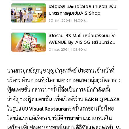
เอไอเอส และ เอไอเอส เทเลวิซ เพิ่ม
มาตรการคุมเข้มAIS Shop
30 ส.ค. 2564 | 14:00 น.
เปิดร้าน RS Mall เสมือนจริงบน V-
AVENUE By AIS 5G เสริมแกร่ง
ช่องทางออนไลน์
01 ก.ย. 2564 | 03:40 น.
นางสาวบุณย์ญานุช บุญบำรุงทรัพย์ ประธานเจ้าหน้าที่
บริหาร ด้านการสร้างโอกาสทางการตลาด กลุ่มธุรกิจอาหาร
ฟู้ดแพชชั่น กล่าวว่า “ครั้งนี้ถือเป็นการผนึกกำลังครั้ง
สำคัญของ
ฟู้ดแพชชั่น
เพื่อเปิดตัวร้าน
BAR B Q PLAZA
ในรูปแบบ
Visual Restaurant
ครั้งแรกของเมืองไทย
โดยส่งแบรนด์เรือธง
บาร์บีคิวพลาซ่า
และแบรนด์ใน
เครือฯ เพิ่มช่องทางการขายใหม่บน
ดิจิทัลแพลตฟอร์ม V-