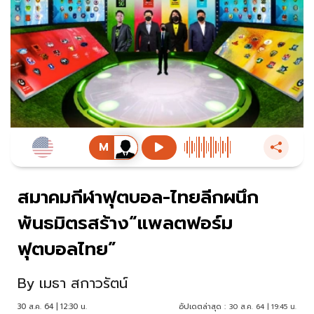
สมาคมกีฬาฟุตบอล-ไทยลีกผนึก
พันธมิตรสร้าง“แพลตฟอร์ม
ฟุตบอลไทย”
By
เมธา สกาวรัตน์
30 ส.ค. 64 | 12:30 น.
อัปเดตล่าสุด :
30 ส.ค. 64 | 19:45 น.