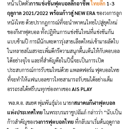
หน้าเปิดตัว
การแข่งขันฟุตบอลลีกอาชีพ
ไทยลีก
1-3
ฤดูกาล 2021/2022 พร้อมก้าวสู่ NEW ERA
ของวงการลูก
หนังไทย ด้วยปรากฎการณ์ที่จะนำพาคนไทยไปสู่ยุคใหม่
ของกีฬาฟุตบอล ทั้งปฎิทินการแข่งขันใหม่ที่แข่งขันกัน
แบบข้ามปี การมีนักเตะดาวรุ่งสายเลือดใหม่เข้ามาผลัดใบ
ในหลายสโมสรจะเพิ่มดีกรีความสนุกตื้นเต้นให้กับคอบอล
ได้อย่างจุใจ และที่สำคัญคือในปีนี้จะเป็นการเปิด
ประสบการณ์การรับชมใหม่ด้วย แพลตฟอร์ม ฟุตบอลไทย
ที่จะทำให้แฟนบอลชาวไทยสามารถรับชมได้อย่างเต็ม
อรรถรสได้ฟรีบนทุกช่องทางของ
AIS PLAY
พล.ต.อ. สมยศ พุ่มพันธุ์ม่วง นายก
สมาคมกีฬาฟุตบอล
แห่งประเทศไทย
ในพระบรมราชูปถัมภ์ กล่าวว่า “นับเป็น
ก้าวสำคัญของ
วงการฟุตบอลไทย
ที่กลับมาเริ่มต้นฤดูกาล