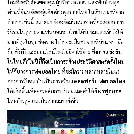
ใหม่อีกครั้ง ต้องขอบคุณผู้บริหารสโมสร และพันมิตรทุก
ท่านที่ยืนหยัดต่อสู้เคียงข้างฟุตบอลไทย ในห้วงเวลาที่ยาก
ลำบากเช่นนี้ สมาคมฯ ยังคงยึดมั่นแนวทางที่จะส่งมอบการ
รับชมไปสู่สายตาแฟนบอลชาวไทยได้รับชมและเข้าถึงให้
มากที่สุดในทุกช่องทาง ไม่ว่าจะเป็นชมจากที่บ้าน จากมือ
ถือ ทั้งทีวี และออนไลน์โดยไม่มีค่าใช้จ่าย ซึ่ง
การแข่งขัน
ในไทยลีกในปีนี้ถือเป็นการสร้างประวัติศาสตร์ครั้งใหม่
ให้กับวงการฟุตบอลไทย
ที่จะมีความหลากหลายในแง่
ของการรับชม นับเป็นการสร้าง
แพลตฟอร์ม ฟุตบอลไทย
ให้เกิดขึ้นเพื่อยกระดับการรับชมและทำให้
กีฬาฟุตบอล
ไทย
ก้าวสู่ความเป็นสากลมากยิ่งขึ้น