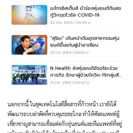
เมโทรซิสเต็มส์ นำร่องหุ่นยนต์ดินสอ
กู้วิกฤตไวรัส COVID-19
20 มิ.ย. 2564 | 06:06 น.
"สุริยะ" เดินหน้าดันอุตสาหกรรมหุ่น
ยนต์ขึ้นแท่นผู้นำอาเซียน
21 ก.ค. 2564 | 04:54 น.
N Health ส่งหุ่นยนต์อัจฉริยะร่วม
ภารกิจ รักษาผู้ป่วยโควิด-19กลุ่มสี
เหลือง
31 ก.ค. 2564 | 00:42 น.
นอกจากนี้ ในยุคเทคโนโลยีสื่อสารที่ก้าวหน้า เรายังได้
พัฒนาระบบผ่าตัดที่ควบคุมระยะไกล ทำให้ศัลยแพทย์ผู้
เชี่ยวชาญสามารถเชื่อมต่อกับหุ่นยนต์และทีมแพทย์ที่อยู่