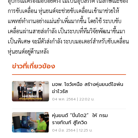
อุปกรณ์เครื่องมือบ่อยครั้ง ไม่เป็นอุปสรรค ในลักษณะของ
การขับเคลื่อน หุ่นยนต์จะช่วยขับเคลื่อนเข้ามาช่วยให้
แพทย์ทำงานอย่างแม่นยำเพิ่มมากขึ้น โดยใช้ ระบบขับ
เคลื่อนผ่านสายส่งกำลัง เป็นระบบที่ทีมวิจัยพัฒนาขึ้นมา
เป็นพิเศษ จะมีตัวส่งกำลัง ระบบมอเตอร์สำหรับขับเคลื่อน
หุ่นยนต์อยู่ด้านหลัง
ข่าวที่เกี่ยวข้อง
มจพ. โชว์เหนือ สร้างหุ่นยนต์ไอพ่น
ฆ่าไวรัส
04 พ.ค. 2564 | 22:02 น.
หุ่นยนต์ “ปิ่นโต2” ให้ กรม
ราชทัณฑ์ สู้โควิด
04 มิ.ย. 2564 | 12:25 น.