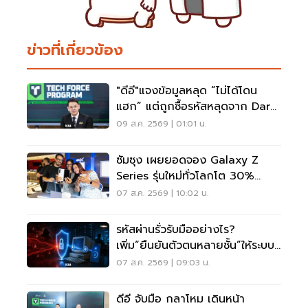
ข่าวที่เกี่ยวข้อง
"ดีอี"แจงข้อมูลหลุด “ไม่ได้โดน
แฮก” แต่ถูกซื้อรหัสหลุดจาก Dark
Web มาสวมสิทธิ์
09 ส.ค. 2569 | 01:01 น.
ซัมซุง เผยยอดจอง Galaxy Z
Series รุ่นใหม่ทั่วโลกโต 30%
เกาหลีใต้แตะ 1.44 ล้านเครื่อง
07 ส.ค. 2569 | 10:02 น.
รหัสผ่านรั่วรับมืออย่างไร?
เพิ่ม“ยืนยันตัวตนหลายชั้น”ให้ระบบ
เดิม ไม่ต้องรื้อใหม่
07 ส.ค. 2569 | 09:03 น.
ดีอี จับมือ กลาโหม เดินหน้า