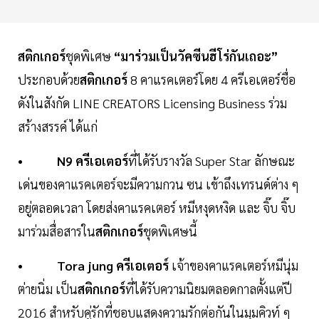
สติกเกอร์
ชุดพิเศษ
“มาร่วมเป็นวัคซีนฮีโร่กันเถอะ”
ประกอบด้วย
สติกเกอร์
8 คาแรคเตอร์โดย 4 ครีเอเตอร์ชื่อ
ดังในสังกัด LINE CREATORS Licensing Business ร่วม
สร้างสรรค์ ได้แก่
•
N9 ครีเอเตอร์
ที่ได้รับรางวัล Super Star ลักษณะ
เด่นของคาแรคเตอร์จะมีความกวน ซน เข้าถึงเทรนด์ต่าง ๆ
อยู่ตลอดเวลา โดยส่งคาแรคเตอร์ หมีหงุดหงิด และ จิ๊บ จิ๊บ
มาร่วมสื่อสารใน
สติกเกอร์
ชุดพิเศษนี้
•
Tora jung ครีเอเตอร์
เจ้าของคาแรคเตอร์หมีนุ่ม
ต่ายนิ่ม เป็น
สติกเกอร์
ที่ได้รับความนิยมตลอดกาลตั้งแต่ปี
2016 สำหรับคู่รักที่ชอบแสดงความรักต่อกันในมุมคิวท์ ๆ