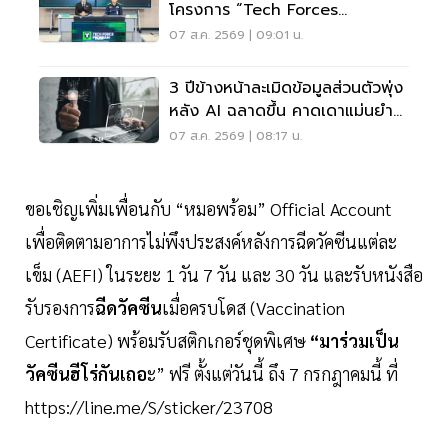
โครงการ “Tech Forces
Program”
07 ส.ค. 2569 | 09:01 น.
3 ปีข้างหน้าละเมิดข้อมูลส่วนตัวพุ่ง
หลัง AI ฉลาดขึ้น คาดเดาแม่นยำ
กว่าเดิม
07 ส.ค. 2569 | 08:17 น.
ขอเชิญเพิ่มเพื่อนกับ “หมอพร้อม” Official Account
เพื่อติดตามอาการไม่พึงประสงค์หลังการฉีดวัคซีนแต่ละ
เข็ม (AEFI) ในระยะ 1 วัน 7 วัน และ 30 วัน และรับหนังสือ
รับรองการ
ฉีดวัคซีน
เมื่อครบโดส (Vaccination
Certificate) พร้อมรับสติกเกอร์ชุดพิเศษ
“มาร่วมเป็น
วัคซีนฮีโร่กันเถอ
ะ” ฟรี ตั้งแต่วันนี้ ถึง 7 กรกฎาคมนี้ ที่
https://line.me/S/sticker/23708