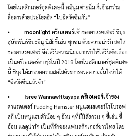
โดยในสติกเกอร์ชุดพิเศษนี้ หมีนุ่ม ต่ายนิ่ม ก็เข้ามาร่วม
สื่อสารด้วยประโยคฮิต “ไปฉีดวัคซีนกัน”
•
moonlight ครีเอเตอร์
เจ้าของคาแรคเตอร์ ชิบุง
สุนัขพันธ์ชิบะอินุ นิสัยขี้เล่น ซุกซน ด้วยความน่ารัก สดใส
ของคาแรคเตอร์ จึงได้รับความนิยมมากทำให้ได้รับคัดเลือก
เป็นครีเอเตอร์ดาวรุ่งในปี 2018 โดยในสติกเกอร์ชุดพิเศษ
นี้ ชิบุง ได้มาอวดความสดใสด้วยการอวดความมั่นใจว่าได้
“ฉีดวัคซีนแล้วจ้า”
•
Isree Wannawittayapa ครีเอเตอร์
เจ้าของ
คาแรคเตอร์ Pudding Hamster หนูแฮมสเตอร์โรโบรอฟ
สกี เป็นหนูแฮมตัวน้อย ๆ อ้วน ๆที่มีนิสัยกวน ๆ ขี้เล่น ขี้
อ้อน แลดูน่ารัก เป็นที่รักของแฟนสติกเกอร์ชาวไทย โดย