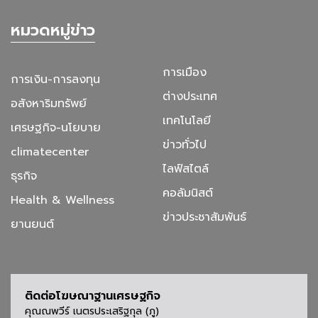
หมวดหมู่ข่าว
การเมือง
การเงิน-การลงทุน
ต่างประเทศ
อสังหาริมทรัพย์
เทคโนโลยี
เศรษฐกิจ-นโยบาย
ข่าวทั่วไป
climatecenter
ไลฟ์สไตล์
ธุรกิจ
คอลัมนิสต์
Health & Wellness
ข่าวประชาสัมพันธ์
ยานยนต์
ติดต่อโฆษณาฐานเศรษฐกิจ
คุณณพวีร์ เนตรประเสริฐกุล (ภู)