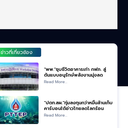
ข่าวที่เกี่ยวข้อง
"พพ."ชุบชีวิตอาคารเก่า กฟภ. สู่
ต้นแบบอนุรักษ์พลังงานมุ่งลด
คาร์บอน
Read More...
"ปตท.สผ."ทุ่มลงทุนกว่าหมื่นล้านเก็บ
คาร์บอนใต้อ่าวไทยลดโลกร้อน
Read More...