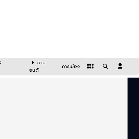
&
ยาน
การเมือง
ยนต์