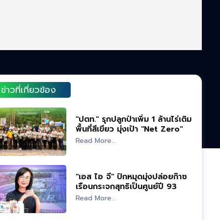
ข่าวที่เกี่ยวข้อง
"ปตท." รุกปลูกป่าเพิ่ม 1 ล้านไร่เติม
พื้นที่สีเขียว มุ่งเป้า "Net Zero" ปี
93
Read More...
"เอส ไอ จี" ปักหมุดมุ่งปล่อยก๊าซ
เรือนกระจกสุทธิเป็นศูนย์ปี 93
Read More...