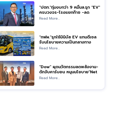
"ปตท."ทุ่มงบกว่า 9 หมื่นล.รุก "EV"
ครบวงจร-โรงแยกก๊าซ -ลด
คาร์บอน
Read More...
"กฟผ."รุกใช้มินิบัส EV แทนดีเซล
รับนโยบายความเป็นกลางทาง
คาร์บอน
Read More...
"Dow" ผุดนวัตกรรมลดพลังงาน-
ดักจับคาร์บอน หนุนนโยบาย"Net
Zero"
Read More...