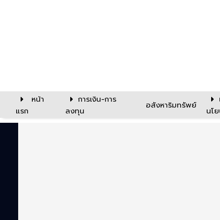
หน้า
การเงิน-การ
อสังหาริมทรัพย์
แรก
ลงทุน
นโย