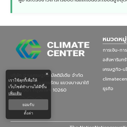
หมวดหมู่
การเงิน-กา
อสังหาริมทรั
เศรษฐกิจ-น
×
บริษัท ฐานเศรษฐกิจ มัลติมีเดีย จํากัด
climatecen
เราใช้คุกกี้เพื่อให้
1854 ชั้น 8 ถนนเทพรัตน แขวงบางนาใต้
เว็บไซต์ทำงานได้ดีขึ้น
ธุรกิจ
เขตบางนา กรุงเทพฯ 10260
เพิ่มเติม
ยอมรับ
ตั้งค่า