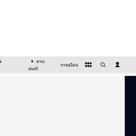
&
ยาน
การเมือง
ยนต์