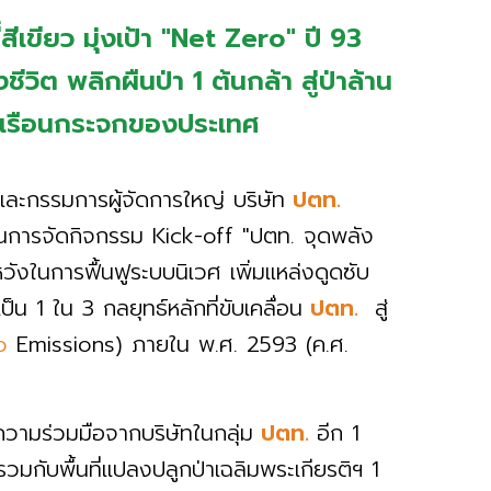
ี่สีเขียว มุ่งเป้า "Net Zero" ปี 93
วิต พลิกผืนป่า 1 ต้นกล้า สู่ป่าล้าน
าซเรือนกระจกของประเทศ
และกรรมการผู้จัดการใหญ่ บริษัท
ปตท.
ินการจัดกิจกรรม Kick-off "ปตท. จุดพลัง
่งหวังในการฟื้นฟูระบบนิเวศ เพิ่มแหล่งดูดซับ
น 1 ใน 3 กลยุทธ์หลักที่ขับเคลื่อน
ปตท.
สู่
o
Emissions) ภายใน พ.ศ. 2593 (ค.ศ.
วามร่วมมือจากบริษัทในกลุ่ม
ปตท.
อีก 1
วมกับพื้นที่แปลงปลูกป่าเฉลิมพระเกียรติฯ 1