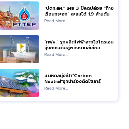
"ปตท.สผ." เผย 3 ปีลดปล่อย "ก๊าซ
เรือนกระจก" สะสมได้ 1.9 ล้านตัน
Read More...
"กฟผ." รุกผลิตไฟฟ้าจากไฮโดรเจน
มุ่งยกระดับสู่พลังงานสีเขียว
Read More...
ม.มหิดลมุ่งเป้า"Carbon
Neutral"รุกนำร่องติดโซลาร์
รูฟท็อป-จัดการขยะ
Read More...