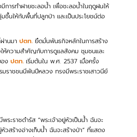
ังมีการทำฝายชะลอน้ำ เพื่อชะลอน้ำในฤดูฝนให้
มชื้นให้กับพื้นที่ปลูกป่า และเป็นประโยชน์ต่อ
่ผ่านมา
ปตท.
ยึดมั่นพันธกิจหลักในการสร้าง
งให้ความสำคัญกับการดูแลสังคม ชุมชนและ
าของ
ปตท.
เริ่มต้นใน พ.ศ. 2537 เมื่อครั้ง
ะบรมราชชนนีพันปีหลวง ทรงมีพระราชเสาวนีย์
า
ีพระราชดำรัส “พระเจ้าอยู่หัวเป็นน้ำ ฉันจะ
่หัวสร้างอ่างเก็บน้ำ ฉันจะสร้างป่า” ที่แสดง