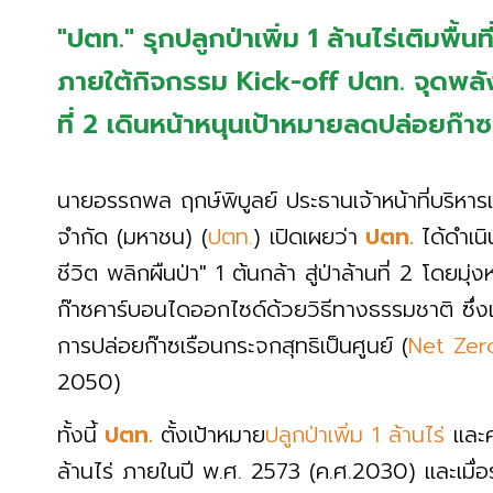
"ปตท." รุกปลูกป่าเพิ่ม 1 ล้านไร่เติมพื้นท
ภายใต้กิจกรรม Kick-off ปตท. จุดพลังชี
ที่ 2 เดินหน้าหนุนเป้าหมายลดปล่อยก๊
นายอรรถพล ฤกษ์พิบูลย์ ประธานเจ้าหน้าที่บริหาร
จำกัด (มหาชน) (
ปตท.
) เปิดเผยว่า
ปตท.
ได้ดำเน
ชีวิต พลิกผืนป่า" 1 ต้นกล้า สู่ป่าล้านที่ 2 โดยมุ
ก๊าซคาร์บอนไดออกไซด์ด้วยวิธีทางธรรมชาติ ซึ่งเป็
การปล่อยก๊าซเรือนกระจกสุทธิเป็นศูนย์ (
Net Zer
2050)
ทั้งนี้
ปตท.
ตั้งเป้าหมาย
ปลูกป่าเพิ่ม 1 ล้านไร่
และค
ล้านไร่ ภายในปี พ.ศ. 2573 (ค.ศ.2030) และเมื่อร