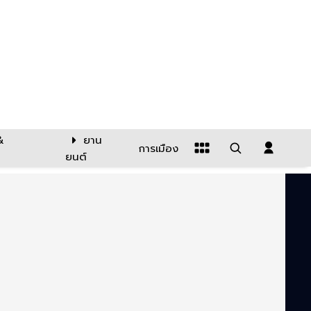
&
ยาน
การเมือง
ยนต์