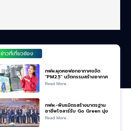
ข่าวที่เกี่ยวข้อง
กฟผ.ผุดหอฟอกอากาศขจัด
"PM2.5" นวัตกรรมสร้างอากาศ
บริสุทธิ์
Read More...
กฟผ.-พันธมิตรสร้างมาตรฐาน
อาชีพโซลาร์รับ Go Green มุ่ง
"Net Zero"
Read More...