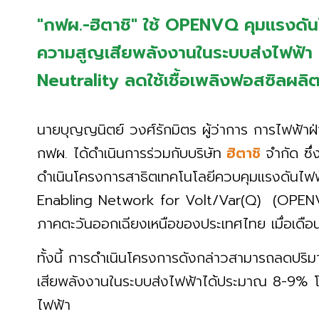
"กฟผ.-ฮิตาชิ" ใช้ OPENVQ คุมแรงดั
ความสูญเสียพลังงานในระบบส่งไฟฟ้า 
Neutrality ลดใช้เชื้อเพลิงฟอสซิลผลิ
นายบุญญนิตย์ วงศ์รักมิตร ผู้ว่าการ การไฟฟ้าฝ
กฟผ. ได้ดำเนินการร่วมกับบริษัท
ฮิตาชิ
จำกัด ซึ
ดำเนินโครงการสาธิตเทคโนโลยีควบคุมแรงดันไ
Enabling Network for Volt/Var(Q) (OPENVQ)
ภาคตะวันออกเฉียงเหนือของประเทศไทย เมื่อเด
ทั้งนี้ การดำเนินโครงการดังกล่าวสามารถลดปร
เสียพลังงานในระบบส่งไฟฟ้าได้ประมาณ 8-9% โดย
ไฟฟ้า