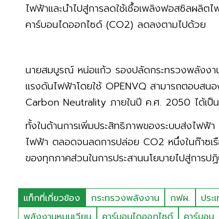
ไฟฟ้าและนำไปสู่การลดใช้เชื้อเพลิงฟอสซิลผลิตไ
คาร์บอนไดออกไซด์ (CO2) ลดลงตามไปด้วย
นายสมบูรณ์ หน่อแก้ว รองปลัดกระทรวงพลังงาน
แรงดันไฟฟ้าโดยใช้ OPENVQ สามารถตอบสนองต่อแ
Carbon Neutrality ภายในปี ค.ศ. 2050 ได้เป็
ทั้งในด้านการเพิ่มประสิทธิภาพของระบบส่งไฟฟ
ไฟฟ้า ตลอดจนลดการปล่อย CO2 หนึ่งในก๊าซเรือนก
ของทุกภาคส่วนในการประสานนโยบายไปสู่การปฏิบั
แท็กที่เกี่ยวข้อง
กระทรวงพลังงาน
กฟผ.
ประเ
พลังงานหมุนเวียน
คาร์บอนไดออกไซด์
คาร์บอน