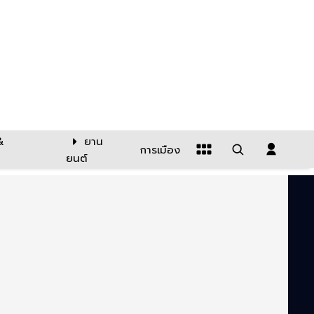
&
ยาน
การเมือง
ยนต์