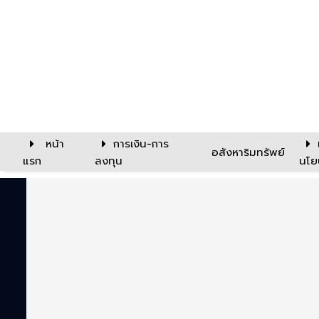
หน้า
การเงิน-การ
อสังหาริมทรัพย์
แรก
ลงทุน
นโย