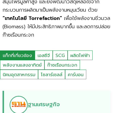
สมุนไพรมูลค่าสูง และยังพัฒนาวัสดุเหลือใช้จาก
กระบวนการผลิตมาเป็นพลังงานหมุนเวียน ด้วย
“เทคโนโลยี Torrefaction”
เพื่อใช้พลังงานชีวมวล
(Biomass) ให้มีประสิทธิภาพมากขึ้น และลดการปล่อย
ก๊าซเรือนกระจก
แท็กที่เกี่ยวข้อง
เอสซีจี
SCG
ผลิตไฟฟ้า
พลังงานแสงอาทิตย์
ก๊าซเรือนกระจก
นิคมอุตสาหกรรม
โซลาร์เซลล์
คาร์บอน
ฐานเศรษฐกิจ