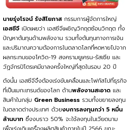
นายรุ่งโรจน์ รังสิโยภาส
กรรมการผู้จัดการใหญ่
เอสซีจี
เปิดเผยว่า เอสซีจีเผชิญวิกฤตซ้อนวิกฤต ทั้ง
ปัญหาต้นทุนด้านพลังงาน รวมทั้งต้นทุนทางการเงิน
และปริมาณความต้องการในตลาดโลกที่หดหายไปจาก
ผลกระทบของโควิด-19 สงครามยูเครน-รัสเซีย และ
วัฏจักรปิโตรเคมีขาลงครั้งใหญ่ที่สุดในรอบ 20 ปี
ดังนั้น เอสซีจีจึงต้องเร่งขับเคลื่อนและโฟกัสไปที่ธุรกิจ
ที่เป็นเมกะเทรนด์ของโลก ด้าน
พลังงานสะอาด
และ
สินค้าในกลุ่ม
Green Business
รวมทั้งขยายลงทุน
ในตลาดต่างประเท​ศ ด้วย
งบการลงทุนกว่า 5 หมื่น
ล้านบาท
ซึ่งงบราว 50% จะใช้ลงทุนในเวียดนาม
เพื่อเร่งเดินเครื่องผลิตสินค้าภายในปี 2566 ขณะ