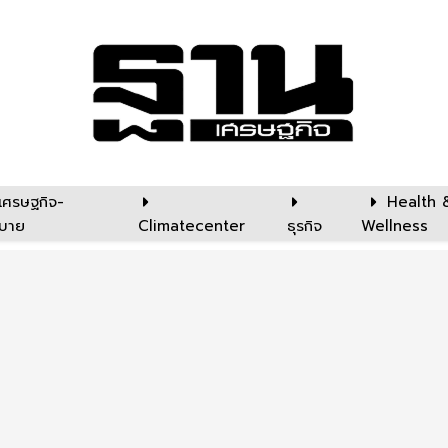
เศรษฐกิจ-
Health 
บาย
Climatecenter
ธุรกิจ
Wellness