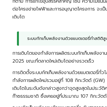
ก็ตาม การแก้ไขอุปสรรคสำคัญ เช่น ความไม่แน่นอ
ต่อโครงข่ายไฟฟ้าและการอนุญาตโครงการ จะเป็
เติบโต
ระบบกักเก็บพลังงานด้วยแบตเตอรี่ทำสถิติสู
การเติบโตของกำลังการผลิตระบบกักเก็บพลังงานด้ว
2025 ขณะที่ตลาดใหม่เติบโตอย่างรวดเร็ว
การติดตั้งระบบกักเก็บพลังงานด้วยแบตเตอรี่ทั่ว
กำลังการผลิตใหม่รวมอยู่ที่ 108 กิกะวัตต์ (GW
เติบโตในระดับดังกล่าวสูงกว่าจุดสูงสุดในประวั
ก๊าซธรรมชาติ ซึ่งเคยอยู่ที่ประมาณ 107 กิกะวัต