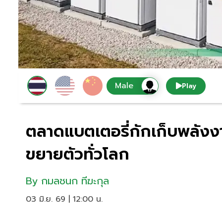
Play
ตลาดแบตเตอรี่กักเก็บพลัง
ขยายตัวทั่วโลก
By
กมลชนก ทีฆะกุล
03 มิ.ย. 69 | 12:00 น.