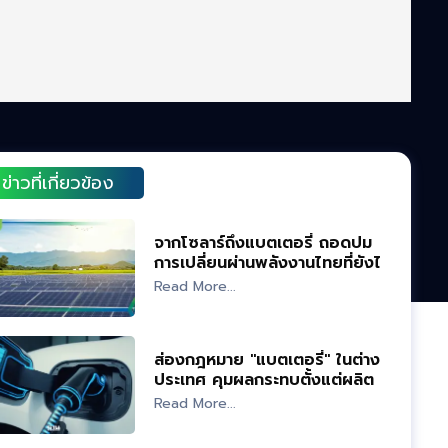
ข่าวที่เกี่ยวข้อง
จากโซลาร์ถึงแบตเตอรี่ ถอดปม
การเปลี่ยนผ่านพลังงานไทยที่ยังไป
ไม่ถึง
Read More...
ส่องกฎหมาย "แบตเตอรี่" ในต่าง
ประเทศ คุมผลกระทบตั้งแต่ผลิต
จนกลายเป็นขยะพิษ
Read More...