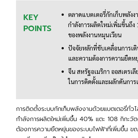
ตลาดแบตเตอรี่กักเก็บพลังง
KEY
กำลังการผลิตใหม่เพิ่มขึ้นถึ
POINTS
ของพลังงานหมุนเวียน
ปัจจัยหลักที่ขับเคลื่อนการเต
และความต้องการความยืดหยุ่น
จีน สหรัฐอเมริกา ออสเตรเลี
ในการติดตั้งและผลักดันกา
การติดตั้งระบบกักเก็บพลังงานด้วยแบตเตอรี่ทั่
กำลังการผลิตใหม่เพิ่มขึ้น 40% แตะ 108 กิกะวั
ต้องการความยืดหยุ่นของระบบไฟฟ้าที่เพิ่มขึ้น ข