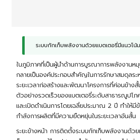
ระบบกักเก็บพลังงานด้วยแบตเตอรี่มีแนวโน้มเ
ในภูมิภาคที่เป็นผู้นำด้านการบูรณาการพลังงานหมุ
กลายเป็นองค์ประกอบสำคัญในการรักษาสมดุลระหว่
ระยะเวลาก่อสร้างและพัฒนาโครงการที่ค่อนข้างสั้น
ตัวอย่างรวดเร็วของแบตเตอรี่ระดับสาธารณูป
และเปิดดำเนินการโดยเฉลี่ยประมาณ 2 ปี ทำให้มีข
กำลังการผลิตที่มีความยืดหยุ่นในระยะเวลาอันสั้น
ระยะข้างหน้า การติดตั้งระบบกักเก็บพลังงานด้วยแ