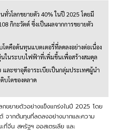
านทั่วโลกขยายตัว 40% ในปี 2025 โดยมี
ง 108 กิกะวัตต์ ซึ่งเป็นผลจากการขยายตัว
ิบโตคือต้นทุนแบตเตอรี่ที่ลดลงอย่างต่อเนื่อง
ในระบบไฟฟ้าที่เพิ่มขึ้นเพื่อสร้างสมดุล
ย และซาอุดีอาระเบียเป็นกลุ่มประเทศผู้นำ
รเติบโตของตลาด
วโลกขยายตัวอย่างแข็งแกร่งในปี 2025 โดย
ตต์ จากต้นทุนที่ลดลงอย่างมากและความ
ณะที่จีน สหรัฐฯ ออสเตรเลีย และ