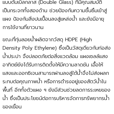
แบบดับเบิลกลาส (Double Glass) ที่มีคุณสมบัติ
เป็นกระจกทั้งสองด้าน ช่วยป้องกันความชื้นซึมเข้าสู่
แผง ป้องกันสิ่งปนเปื้อนลงสู่แหล่งนํ้า และยังมีอายุ
การใช้งานที่ยาวนาน
ขณะที่ทุ่นลอยนํ้าผลิตจากวัสดุ HDPE (High
Density Poly Ethylene) ซึ่งเป็นวัสดุเดียวกับท่อส่ง
นํ้าประปา จึงปลอดภัยต่อสิ่งแวดล้อม แผงเซลล์แสง
อาทิตย์ยังได้รับการติดตั้งให้มีความลาดชัน เอื้อให้
แสงและออกซิเจนสามารถผ่านลงสู่ใต้นํ้าจึงไม่ส่งผลก
ระทบต่อคุณภาพนํ้า หรือการดำรงอยู่ของสัตว์นํ้าใน
พื้นที่ อีกทั้งตัวแผง ฯ ยังมีส่วนช่วยลดการระเหยของ
นํ้า ซึ่งเป็นประโยชน์ต่อการบริหารจัดการทรัพยากรนํ้า
ของเขื่อน