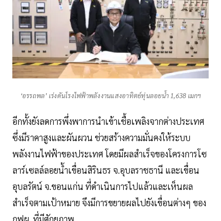
‘อรรถพล’ เร่งดันโรงไฟฟ้าพลังงานแสงอาทิตย์ทุ่นลอยน้ำ 1,638 เมกฯ
อีกทั้งยังลดการพึ่งพาการนำเข้าเชื้อเพลิงจากต่างประเทศ
ซึ่งมีราคาสูงและผันผวน ช่วยสร้างความมั่นคงให้ระบบ
พลังงานไฟฟ้าของประเทศ โดยมีผลสำเร็จของโครงการโซ
ลาร์เซลล์ลอยน้ำเขื่อนสิรินธร จ.อุบลราชธานี และเขื่อน
อุบลรัตน์ จ.ขอนแก่น ที่ดำเนินการไปแล้วและเห็นผล
สำเร็จตามเป้าหมาย จึงมีการขยายผลไปยังเขื่อนต่างๆ ของ
กฟผ. ที่มีศักยภาพ