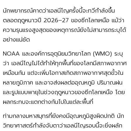
นักพยากรณ์คาดว่าเอลนีโญครั้งนี้จะทวีกำลังขึ้น
ตลอดฤดูหนาวปี 2026–27 ของซีกโลกเหนือ แม้ว่า
ความรุนแรงสูงสุดของเหตุการณ์ยังไม่สามารถระบุได้
อย่างแน่ชัด
NOAA และองค์การอุตุนิยมวิทยาโลก (WMO) ระบุ
ว่า เอลนีโญไม่ได้ทำให้ทุกพื้นที่ของโลกมีสภาพอากาศ
เหมือนกัน แต่จะเพิ่มโอกาสเกิดสภาพอากาศสุดขั้วใน
หลายภูมิภาค และอาจส่งผลต่ออุณหภูมิ ปริมาณฝน
และรูปแบบพายุในช่วงฤดูหนาวของซีกโลกเหนือ โดย
ผลกระทบจะแตกต่างกันไปในแต่ละพื้นที่
ท่ามกลางมหาสมุทรที่ยังคงมีอุณหภูมิสูงผิดปกติ นัก
วิทยาศาสตร์กำลังจับตาว่าเอลนีโญรอบนี้จะยิ่งผลัก