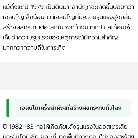
แม้ตั้งแต่ปี 1979 เป็นต้นมา ลานีญาจะเกิดขึ้นบ่อยกว่า
เอลนีโญเล็กน้อย แต่เอลนีโญที่มีความรุนแรงสูงกลับ
สร้างผลกระทบต่อโลกในวงกว้างมากกว่า สะท้อนให้
เห็นว่าความรุนแรงของเหตุการณ์มีความสำคัญ
มากกว่าความถี่ในการเกิด
เอลนีโญครั้งสำคัญที่สร้างผลกระทบทั่วโลก
ปี 1982–83 ก่อให้เกิดภัยแล้งรุนแรงในออสเตรเลีย
และอินโดนีเซีย ขณะที่บางพื้นที่ทางตอนใต้ของสหรัฐฯ