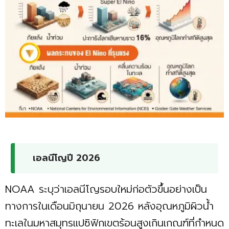
เอลนีโญปี 2026
NOAA ระบุว่าเอลนีโญรอบใหม่ก่อตัวขึ้นอย่างเป็น
ทางการในเดือนมิถุนายน 2026 หลังอุณหภูมิผิวน้ำ
ทะเลในมหาสมุทรแปซิฟิกเขตร้อนสูงเกินเกณฑ์ที่กำหนด