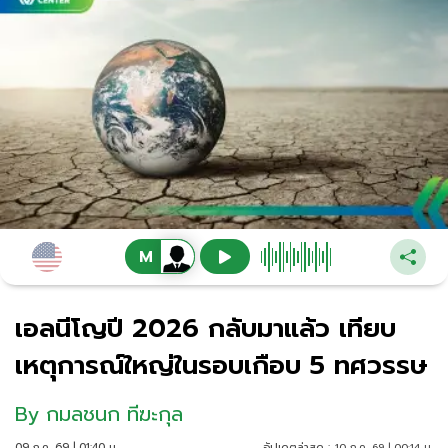
เอลนีโญปี 2026 กลับมาแล้ว เทียบ
เหตุการณ์ใหญ่ในรอบเกือบ 5 ทศวรรษ
By
กมลชนก ทีฆะกุล
09 ก.ค. 69 | 01:40 น.
อัปเดตล่าสุด :
10 ก.ค. 69 | 00:14 น.