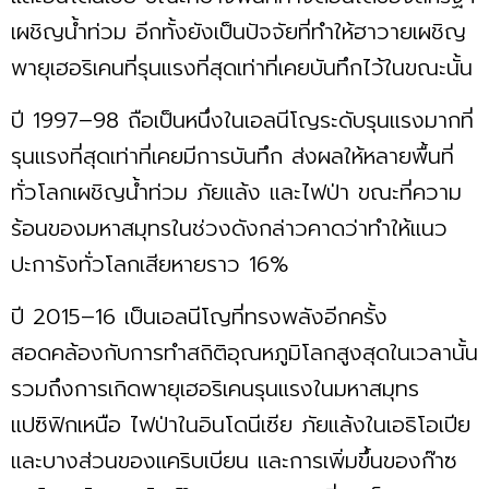
เผชิญน้ำท่วม อีกทั้งยังเป็นปัจจัยที่ทำให้ฮาวายเผชิญ
พายุเฮอริเคนที่รุนแรงที่สุดเท่าที่เคยบันทึกไว้ในขณะนั้น
ปี 1997–98 ถือเป็นหนึ่งในเอลนีโญระดับรุนแรงมากที่
รุนแรงที่สุดเท่าที่เคยมีการบันทึก ส่งผลให้หลายพื้นที่
ทั่วโลกเผชิญน้ำท่วม ภัยแล้ง และไฟป่า ขณะที่ความ
ร้อนของมหาสมุทรในช่วงดังกล่าวคาดว่าทำให้แนว
ปะการังทั่วโลกเสียหายราว 16%
ปี 2015–16 เป็นเอลนีโญที่ทรงพลังอีกครั้ง
สอดคล้องกับการทำสถิติอุณหภูมิโลกสูงสุดในเวลานั้น
รวมถึงการเกิดพายุเฮอริเคนรุนแรงในมหาสมุทร
แปซิฟิกเหนือ ไฟป่าในอินโดนีเซีย ภัยแล้งในเอธิโอเปีย
และบางส่วนของแคริบเบียน และการเพิ่มขึ้นของก๊าซ