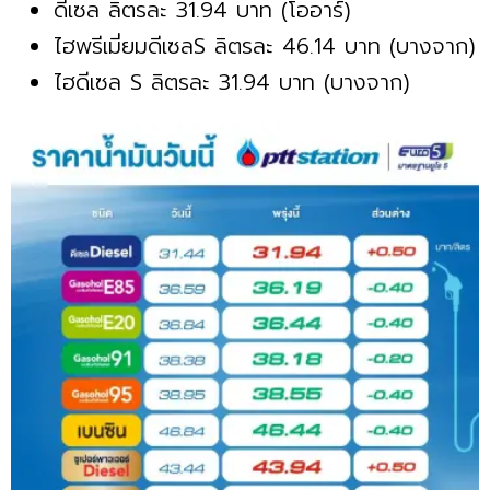
ดีเซล ลิตรละ 31.94 บาท (โออาร์)
ไฮพรีเมี่ยมดีเซลS ลิตรละ 46.14 บาท (บางจาก)
ไฮดีเซล S ลิตรละ 31.94 บาท (บางจาก)