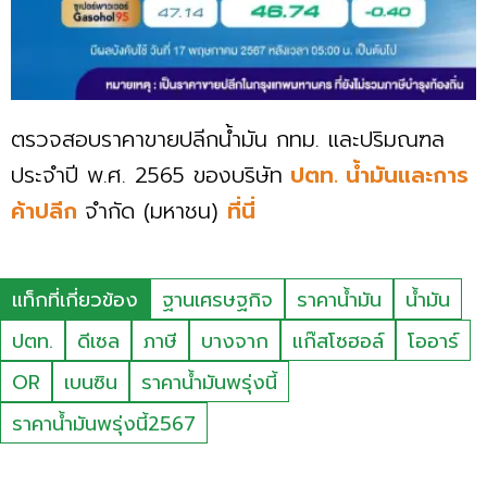
ตรวจสอบราคาขายปลีกน้ำมัน กทม. และปริมณฑล
ประจำปี พ.ศ. 2565 ของบริษัท
ปตท. น้ำมันและการ
ค้าปลีก
จำกัด (มหาชน)
ที่นี่
แท็กที่เกี่ยวข้อง
ฐานเศรษฐกิจ
ราคาน้ำมัน
น้ำมัน
ปตท.
ดีเซล
ภาษี
บางจาก
แก๊สโซฮอล์
โออาร์
OR
เบนซิน
ราคาน้ำมันพรุ่งนี้
ราคาน้ำมันพรุ่งนี้2567