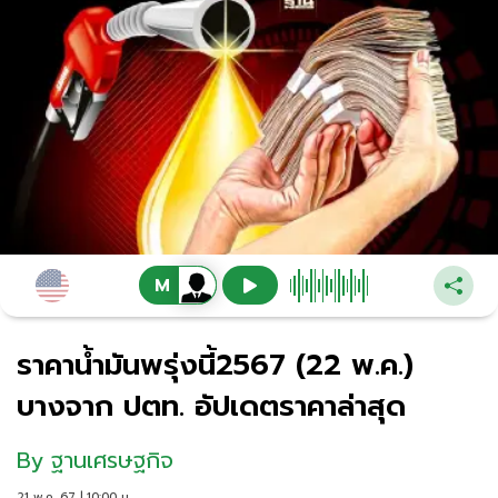
ราคาน้ำมันพรุ่งนี้2567 (22 พ.ค.)
บางจาก ปตท. อัปเดตราคาล่าสุด
By
ฐานเศรษฐกิจ
21 พ.ค. 67 | 10:00 น.