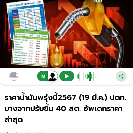
ราคาน้ำมันพรุ่งนี้2567 (19 มี.ค.) ปตท.
บางจากปรับขึ้น 40 สต. อัพเดทราคา
ล่าสุด