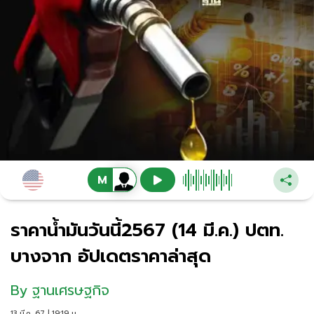
ราคาน้ำมันวันนี้2567 (14 มี.ค.) ปตท.
บางจาก อัปเดตราคาล่าสุด
By
ฐานเศรษฐกิจ
13 มี.ค. 67 | 19:19 น.