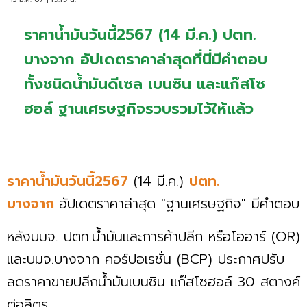
ราคาน้ำมันวันนี้2567 (14 มี.ค.) ปตท.
บางจาก อัปเดตราคาล่าสุดที่นี่มีคำตอบ
ทั้งชนิดน้ำมันดีเซล เบนซิน และแก๊สโซ
ฮอล์ ฐานเศรษฐกิจรวบรวมไว้ให้แล้ว
ราคาน้ำมันวันนี้2567
(14 มี.ค.)
ปตท.
บางจาก
อัปเดตราคาล่าสุด "ฐานเศรษฐกิจ" มีคำตอบ
หลังบมจ. ปตท.น้ำมันและการค้าปลีก หรือโออาร์ (OR)
และบมจ.บางจาก คอร์ปอเรชั่น (BCP) ประกาศปรับ
ลดราคาขายปลีกน้ำมันเบนซิน แก๊สโซฮอล์ 30 สตางค์
ต่อลิตร