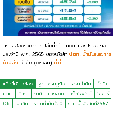
ตรวจสอบราคาขายปลีกน้ำมัน กทม. และปริมณฑล
ประจำปี พ.ศ. 2565 ของบริษัท
ปตท. น้ำมันและการ
ค้าปลีก
จำกัด (มหาชน)
ที่นี่
แท็กที่เกี่ยวข้อง
ฐานเศรษฐกิจ
ราคาน้ำมัน
น้ำมัน
ปตท.
ดีเซล
ภาษี
บางจาก
แก๊สโซฮอล์
โออาร์
OR
เบนซิน
ราคาน้ำมันวันนี้
ราคาน้ำมันวันนี้2567