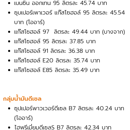
เบนซิน ออกเทน 95 ลิตรละ 45.74 บาท
ซุบเปอร์เพาเวอร์ แก๊สโซฮอล์ 95 ลิตรละ 45.54
บาท (โออาร์)
แก๊สโซฮอล์ 97 ลิตรละ 49.44 บาท (บางจาก)
แก๊สโซฮอล์ 95 ลิตรละ 37.85 บาท
แก๊สโซฮอล์ 91 ลิตรละ 36.38 บาท
แก๊สโซฮอล์ E20 ลิตรละ 35.74 บาท
แก๊สโซฮอล์ E85 ลิตรละ 35.49 บาท
กลุ่มน้ำมันดีเซล
ซุปเปอร์พาวเวอร์ดีเซล B7 ลิตรละ 40.24 บาท
(โออาร์)
ไฮพรีเมี่ยมดีเซลS B7 ลิตรละ 42.34 บาท