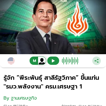
รู้จัก “พีระพันธุ์ สาลีรัฐวิภาค” ขึ้นแท่น
"รมว.พลังงาน" ครม.เศรษฐา 1
By
ฐานเศรษฐกิจ
02 ก.ย. 66 | 04:43 น.
อัปเดตล่าสุด :
02 ก.ย. 66 | 04:44 น.