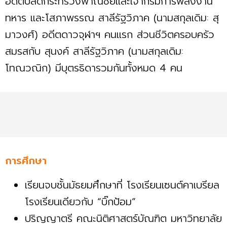
อดีตปลัดกระทรวงพาณิชย์และเจ้ากรมการพลังงาน
ทหาร และโสภาพรรณ สาลีรัฐวิภาค (นามสกุลเดิม: สุ
มาวงศ์) อดีตดาวจุฬาฯ คนแรก ส่วนชีวิตครอบครัว
สมรสกับ สุนงค์ สาลีรัฐวิภาค (นามสกุลเดิม:
โทณวณิก) มีบุตรธิดารวมกันทั้งหมด 4 คน
การศึกษา
เรียนจบชั้นมัธยมศึกษาที่ โรงเรียนเซนต์คาเบรียล
โรงเรียนเดียวกับ “บิ๊กป้อม”
ปริญญาตรี คณะนิติศาสตร์บัณฑิต มหาวิทยาลัย