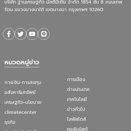
บริษัท ฐานเศรษฐกิจ มัลติมีเดีย จํากัด 1854 ชั้น 8 ถนนเทพ
รัตน แขวงบางนาใต้ เขตบางนา กรุงเทพฯ 10260
หมวดหมู่ข่าว
การเมือง
การเงิน-การลงทุน
ต่างประเทศ
อสังหาริมทรัพย์
เทคโนโลยี
เศรษฐกิจ-นโยบาย
ข่าวทั่วไป
climatecenter
ไลฟ์สไตล์
ธุรกิจ
คอลัมนิสต์