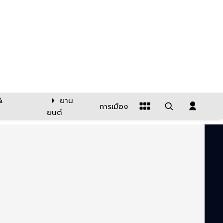
&
ยาน
การเมือง
ยนต์