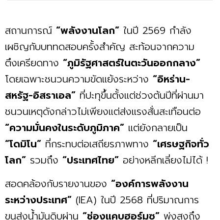
สถานการณ์
“พลังงานโลก”
ในปี 2569 กำลัง
เผชิญกับบททดสอบครั้งสำคัญ สะท้อนจากความ
ตึงเครียดทาง
“ภูมิรัฐศาสตร์ในตะวันออกกลาง”
โดยเฉพาะชนวนความขัดแย้งระหว่าง
“อิหร่าน-
สหรัฐ-อิสราเอล”
ที่ปะทุขึ้นตั้งแต่ช่วงต้นปีที่ผ่านมา
ชนวนเหตุดังกล่าวไม่เพียงแต่ส่งแรงสั่นสะเทือนต่อ
“ความมั่นคงในระดับภูมิภาค”
แต่ยังกลายเป็น
“โดมิโน”
ที่กระทบต่อเสถียรภาพทาง
“เศรษฐกิจทั่ว
โลก”
รวมถึง
“ประเทศไทย”
อย่างหลีกเลี่ยงไม่ได้ !
สอดคล้องกับรายงานของ
“องค์การพลังงาน
ระหว่างประเทศ”
(IEA) ในปี 2568 ที่ปริมาณการ
ขนส่งน้ำมันดิบผ่าน
“ช่องแคบฮอร์มุซ”
พุ่งสูงถึง