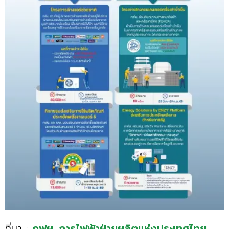
ที่มา :
กฟผ. การไฟฟ้าฝ่ายผลิตแห่งประเทศไทย