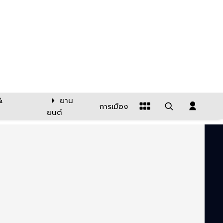
&
ยาน
การเมือง
ยนต์