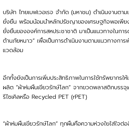
บริษัท ไทยเบฟเวอเรจ จำกัด (มหาชน) ดำเนินงานตา
ยั่งยืน พร้อมน้อมนำหลักปรัชญาของเศรษฐกิจพอเพีย
ยั่งยืนขององค์การสหประชาชาติ มาเป็นแนวทางในการ
ต้านภัยหนาว” เพื่อเป็นการดำเนินงานตามแนวทางการพัฒน
แวดล้อม
อีกทั้งยังเป็นการเพิ่มประสิทธิภาพในการใช้ทรัพยากรให
ผลิต “ผ้าห่มผืนเขียวรักษ์โลก” จากขวดพลาสติกบรรจุเค
รีไซเคิลหรือ Recycled PET (rPET)
“ผ้าห่มผืนเขียวรักษ์โลก” ทุกผืนคือความห่วงใยใส่ใจต