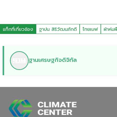
แท็กที่เกี่ยวข้อง
ฐาปน สิริวัฒนภักดี
ไทยเบฟ
ผ้าห่ม
ฐานเศรษฐกิจดิจิทัล