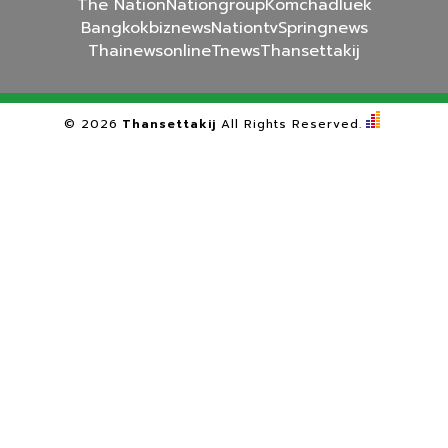
The Nation
Nationgroup
Komchadluek
Bangkokbiznews
Nationtv
Springnews
Thainewsonline
Tnews
Thansettakij
©
2026
Thansettakij
All Rights Reserved.