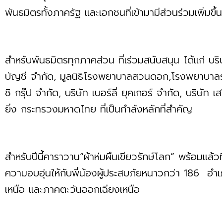
พันธมิตรทั้งภาครัฐ และเอกชนที่เข้ามามีส่วนร
สำหรับพันธมิตรทุกภาคส่วน ที่เร่วมสนับสนุน ได้แก่ บริ
บัญชี จำกัด, มูลนิธิโรงพยาบาลสวนดอก,โรงพยาบาลร
ชิ กรุ๊ป จำกัด, บริษัท เบอร์ลี่ ยุคเกอร์ จำกัด, บริษัท
ยิ่ง กระทรวงมหาดไทย ที่เป็นกำลังหลักที่สำคัญ
สำหรับปีนี้คาราวาน“ผ้าห่มผืนเขียวรักษ์โลก” พร้อมแล้
ความอบอุ่นให้กับพี่น้องผู้ประสบภัยหนาวกว่า 186 อําเ
เหนือ และภาคตะวันออกเฉียงเหนือ