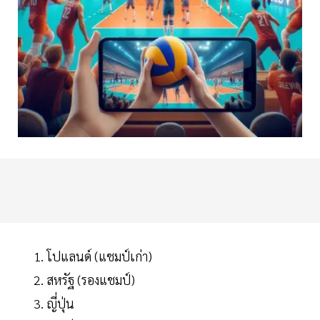
โปแลนด์ (แชมป์เก่า)
สหรัฐ (รองแชมป์)
ญี่ปุ่น