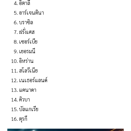
อิตาลี
อาร์เจนตินา
บราซิล
ฝรั่งเศส
เซอร์เบีย
เยอรมนี
อิหร่าน
สโลวีเนีย
เนเธอร์แลนด์
แคนาดา
คิวบา
บัลแกเรีย
ตุรกี