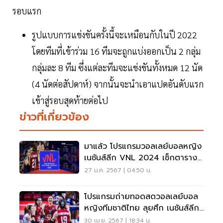
รอบแรก
รูปแบบการแข่งขันครั้งนี้จะเหมือนกับในปี 2022
โดยทีมที่เข้าร่วม 16 ทีมจะถูกแบ่งออกเป็น 2 กลุ่ม
กลุ่มละ 8 ทีม ซึ่งแต่ละทีมจะแข่งขันทั้งหมด 12 นัด
(4 นัดต่อสัปดาห์) จากนั้นจะนำเอาแปดอันดับแรก
เข้าสู่รอบสุดท้ายต่อไป
ข่าวที่เกี่ยวข้อง
มาแล้ว โปรแกรมวอลเลย์บอลหญิง
เนชันส์ลีก VNL 2024 เช็กตาราง
ทุกนัดที่นี่
27 ม.ค. 2567 | 04:50 น.
โปรแกรมถ่ายทอดสดวอลเลย์บอล
หญิงทีมชาติไทย ลุยศึก เนชันส์ลีก
VNL 2024
30 เม.ย. 2567 | 18:34 น.