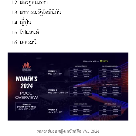
สหรัฐอเมริกา
สาธารณรัฐโดมินิกัน
ญี่ปุ่น
โปแลนด์
เยอรมนี
วอลเลย์บอลหญิงเนชันส์ลีก VNL 2024