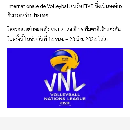
Internationale de Volleyball) หรือ FIVB ซึ่งเป็นองค์กร
กีฬาระหว่างประเทศ
โดยวอลเลย์บอลหญิง VNL2024 มี 16 ทีมชาติเข้าแข่งขัน
ในครั้งนี้ ในช่วงวันที่ 14 พ.ค. – 23 มิ.ย. 2024 ได้แก่