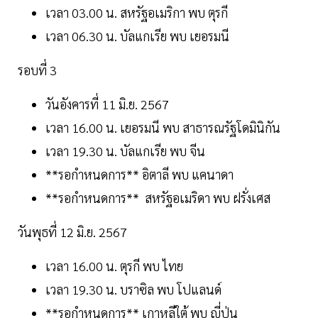
เวลา 03.00 น. สหรัฐอเมริกา พบ ตุรกี
เวลา 06.30 น. บัลแกเรีย พบ เยอรมนี
รอบที่ 3
วันอังคารที่ 11 มิ.ย. 2567
เวลา 16.00 น. เยอรมนี พบ สาธารณรัฐโดมินิกัน
เวลา 19.30 น. บัลแกเรีย พบ จีน
**รอกำหนดการ** อิตาลี พบ แคนาดา
**รอกำหนดการ** สหรัฐอเมริดา พบ ฝรั่งเศส
วันพุธที่ 12 มิ.ย. 2567
เวลา 16.00 น. ตุรกี พบ ไทย
เวลา 19.30 น. บราซิล พบ โปแลนด์
**รอกำหนดการ** เกาหลีใต้ พบ ญี่ปุ่น