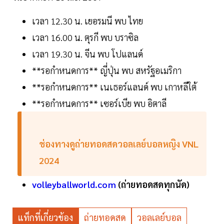
เวลา 12.30 น. เยอรมนี พบ ไทย
เวลา 16.00 น. ตุรกี พบ บราซิล
เวลา 19.30 น. จีน พบ โปแลนด์
**รอกำหนดการ** ญี่ปุ่น พบ สหรัฐอเมริกา
**รอกำหนดการ** เนเธอร์แลนด์ พบ เกาหลีใต้
**รอกำหนดการ** เซอร์เบีย พบ อิตาลี
ช่องทางดูถ่ายทอดสดวอลเลย์บอลหญิง VNL
2024
volleyballworld.com
(ถ่ายทอดสดทุกนัด)
แท็กที่เกี่ยวข้อง
ถ่ายทอดสด
วอลเลย์บอล