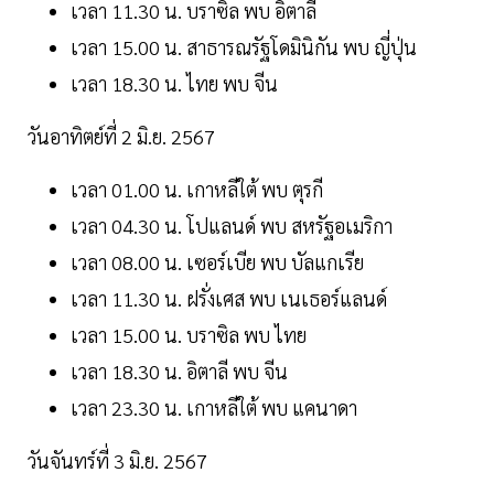
เวลา 11.30 น. บราซิล พบ อิตาลี
เวลา 15.00 น. สาธารณรัฐโดมินิกัน พบ ญี่ปุ่น
เวลา 18.30 น. ไทย พบ จีน
วันอาทิตย์ที่ 2 มิ.ย. 2567
เวลา 01.00 น. เกาหลีใต้ พบ ตุรกี
เวลา 04.30 น. โปแลนด์ พบ สหรัฐอเมริกา
เวลา 08.00 น. เซอร์เบีย พบ บัลแกเรีย
เวลา 11.30 น. ฝรั่งเศส พบ เนเธอร์แลนด์
เวลา 15.00 น. บราซิล พบ ไทย
เวลา 18.30 น. อิตาลี พบ จีน
เวลา 23.30 น. เกาหลีใต้ พบ แคนาดา
วันจันทร์ที่ 3 มิ.ย. 2567