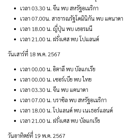
เวลา 03.30 น. จีน พบ สหรัฐอเมริกา
เวลา 07.00น. สาธารณรัฐโดมินิกัน พบ แคนาดา
เวลา 18.00 น. ญี่ปุ่น พบ เยอรมนี
เวลา 21.00 น. ฝรั่งเศส พบ โปแลนด์
วันเสาร์ที่ 18 พ.ค. 2567
เวลา 00.00 น. อิตาลี พบ บัลแกเรีย
เวลา 00.00 น. เซอร์เบีย พบ ไทย
เวลา 03.30 น. จีน พบ แคนาดา
เวลา 07.00 น. บราซิล พบ สหรัฐอเมริกา
เวลา 18.00 น. โปแลนด์ พบ เนเธอร์แลนด์
เวลา 21.00 น. ฝรั่งเศส พบ บัลแกเรีย
วันอาทิตย์ที่ 19 พ.ค. 2567