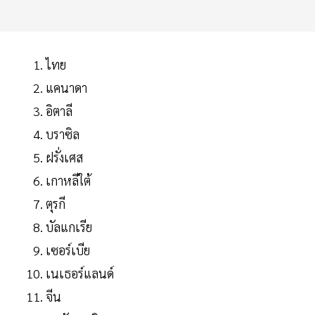
ไทย
แคนาดา
อิตาลี
บราซิล
ฝรั่งเศส
เกาหลีใต้
ตุรกี
บัลแกเรีย
เซอร์เบีย
เนเธอร์แลนด์
จีน