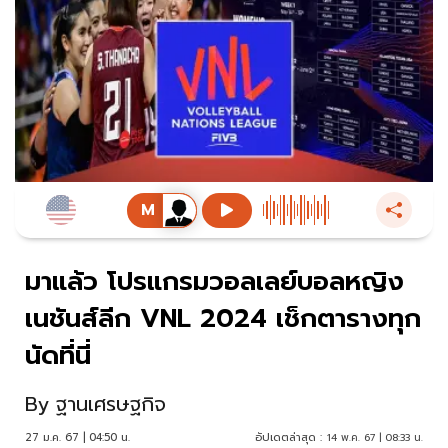
มาแล้ว โปรแกรมวอลเลย์บอลหญิง
เนชันส์ลีก VNL 2024 เช็กตารางทุก
นัดที่นี่
By
ฐานเศรษฐกิจ
27 ม.ค. 67 | 04:50 น.
อัปเดตล่าสุด :
14 พ.ค. 67 | 08:33 น.