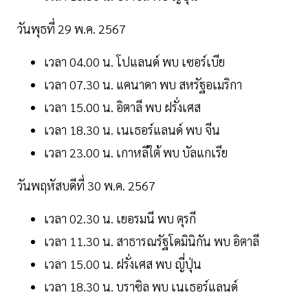
วันพุธที่ 29 พ.ค. 2567
เวลา 04.00 น. โปแลนด์ พบ เซอร์เบีย
เวลา 07.30 น. แคนาดา พบ สหรัฐอเมริกา
เวลา 15.00 น. อิตาลี พบ ฝรั่งเศส
เวลา 18.30 น. เนเธอร์แลนด์ พบ จีน
เวลา 23.00 น. เกาหลีใต้ พบ บัลแกเรีย
วันพฤหัสบดีที่ 30 พ.ค. 2567
เวลา 02.30 น. เยอรมนี พบ ตุรกี
เวลา 11.30 น. สาธารณรัฐโดมินิกัน พบ อิตาลี
เวลา 15.00 น. ฝรั่งเศส พบ ญี่ปุ่น
เวลา 18.30 น. บราซิล พบ เนเธอร์แลนด์