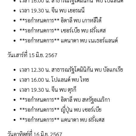
เวลา 16.00 น. สาธารณรัฐโดมินิกัน พบ โปแลนด์
เวลา 19.30 น. จีน พบ เยอรมนี
**รอกำหนดการ** อิตาลี พบ เกาหลีใต้
**รอกำหนดการ** เซอร์เบีย พบ ฝรั่งเศส
**รอกำหนดการ** แคนาดา พบ เนเธอร์แลนด์
วันเสาร์ที่ 15 มิ.ย. 2567
เวลา 12.30 น. สาธารณรัฐโดมินิกัน พบ บัลแกเรีย
เวลา 16.00 น. โปแลนด์ พบ ไทย
เวลา 19.30 น. จีน พบ ตุรกี
**รอกำหนดการ** อิตาลี พบ สหรัฐอเมริกา
**รอกำหนดการ** ญี่ปุ่น พบ เซอร์เบีย
**รอกำหนดการ** แคนาดา พบ ฝรั่งเศส
วันอาทิตย์ที่ 16 มิ.ย. 2567